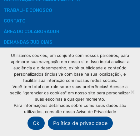
TRABALHE CONOSCO
CONTATO
ÁREA DO COLABORADOR
DEMANDAS JUDICIAIS
Utilizamos cookies, em conjunto com nossos parceiros, para
aprimorar sua navegação em nosso site. Isso inclui analisar a
audiência e o desempenho, exibir publicidade e conteúdo
Rua XV de
personalizados (inclusive com base na sua localização), e
Novembro, 621
facilitar sua interação com nossas redes sociais.
Curitiba
Você tem total controle sobre suas preferências! Acesse a
CEP: 80020-310
seção "gerenciar os cookies" em nosso site para personalizar
suas escolhas a qualquer momento.
Para informações detalhadas sobre como seus dados são
(41) 3320-
utilizados, consulte nosso Aviso de Privacidade
2929
Ok
Política de privacidade