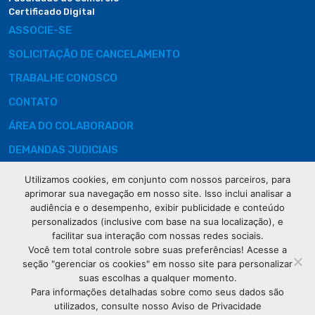
Certificado Digital
ASSOCIE-SE
SOLICITAÇÃO DE CANCELAMENTO
TRABALHE CONOSCO
CONTATO
ÁREA DO COLABORADOR
DEMANDAS JUDICIAIS
Utilizamos cookies, em conjunto com nossos parceiros, para
aprimorar sua navegação em nosso site. Isso inclui analisar a
audiência e o desempenho, exibir publicidade e conteúdo
Rua XV de
personalizados (inclusive com base na sua localização), e
Novembro, 621
facilitar sua interação com nossas redes sociais.
Curitiba
Você tem total controle sobre suas preferências! Acesse a
CEP: 80020-310
seção "gerenciar os cookies" em nosso site para personalizar
suas escolhas a qualquer momento.
Para informações detalhadas sobre como seus dados são
(41) 3320-
utilizados, consulte nosso Aviso de Privacidade
2929