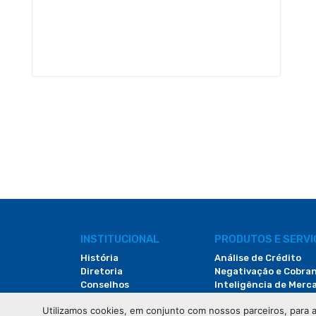
INSTITUCIONAL
PRODUTOS E SERV
História
Análise de Crédito
Diretoria
Negativação e Cobra
Conselhos
Inteligência de Merc
Documentos
Hub da XV
Utilizamos cookies, em conjunto com nossos parceiros, para a
Notícias
Valida ID