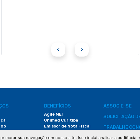
<
>
IÇOS
BENEFÍCIOS
ASSOCIE-SE
Agile MEI
SOLICITAÇÃO 
nça
Unimed Curitiba
ado
Emissor de Nota Fiscal
TRABALHE CON
Redução na Conta de Luz
primorar sua navegação em nosso site. Isso inclui analisar a audiência
CONTATO
Faculdade do Comércio