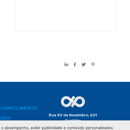
DE CANCELAMENTO
Rua XV de Novembro, 621
OSCO
Curitiba
CEP: 80020-310
 e o desempenho, exibir publicidade e conteúdo personalizados