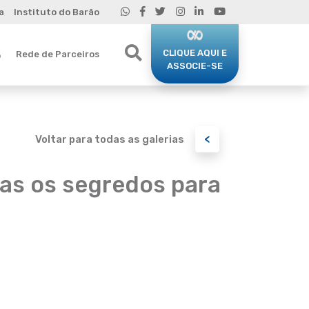
a
Instituto do Barão
CLIQUE AQUI E
Rede de Parceiros
o
ASSOCIE-SE
<
Voltar para todas as galerias
tas os segredos para