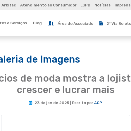
Arbitac
Atendimento ao Consumidor
LGPD
Notícias
Imprens
os e Serviços
Blog
Área do Associado
2ª Via Bolet
aleria de Imagens
ios de moda mostra a lojis
crescer e lucrar mais
23 de jan de 2025 | Escrito por
ACP