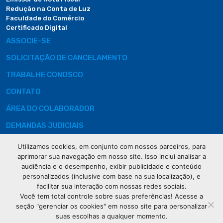
Redução na Conta de Luz
Faculdade do Comércio
Certificado Digital
ASSOCIE-SE
SOLICITAÇÃO DE CANCELAMENTO
TRABALHE CONOSCO
CONTATO
ÁREA DO COLABORADOR
DEMANDAS JUDICIAIS
Utilizamos cookies, em conjunto com nossos parceiros, para
aprimorar sua navegação em nosso site. Isso inclui analisar a
audiência e o desempenho, exibir publicidade e conteúdo
Rua XV de
personalizados (inclusive com base na sua localização), e
Novembro, 621
facilitar sua interação com nossas redes sociais.
Curitiba
Você tem total controle sobre suas preferências! Acesse a
CEP: 80020-310
seção "gerenciar os cookies" em nosso site para personalizar
suas escolhas a qualquer momento.