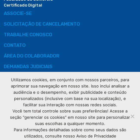
Certificado Digital
ASSOCIE-SE
SOLICITAÇÃO DE CANCELAMENTO
TRABALHE CONOSCO
CONTATO
ÁREA DO COLABORADOR
DEMANDAS JUDICIAIS
Utilizamos cookies, em conjunto com nossos parceiros, para
aprimorar sua navegação em nosso site. Isso inclui analisar a
audiência e o desempenho, exibir publicidade e conteúdo
Rua XV de
personalizados (inclusive com base na sua localização), e
Novembro, 621
facilitar sua interação com nossas redes sociais.
Curitiba
Você tem total controle sobre suas preferências! Acesse a
CEP: 80020-310
seção "gerenciar os cookies" em nosso site para personalizar
suas escolhas a qualquer momento.
Para informações detalhadas sobre como seus dados são
(41) 3320-
utilizados, consulte nosso Aviso de Privacidade
2929