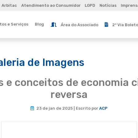
Arbitac
Atendimento ao Consumidor
LGPD
Notícias
Imprens
os e Serviços
Blog
Área do Associado
2ª Via Bolet
aleria de Imagens
 e conceitos de economia ci
reversa
23 de jan de 2025 | Escrito por
ACP