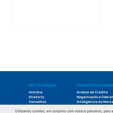
INSTITUCIONAL
PRODUTOS E SERV
História
Análise de Crédito
Diretoria
Negativação e Cobra
Conselhos
Inteligência de Merc
Documentos
Hub da XV
Utilizamos cookies, em conjunto com nossos parceiros, para a
Notícias
Valida ID