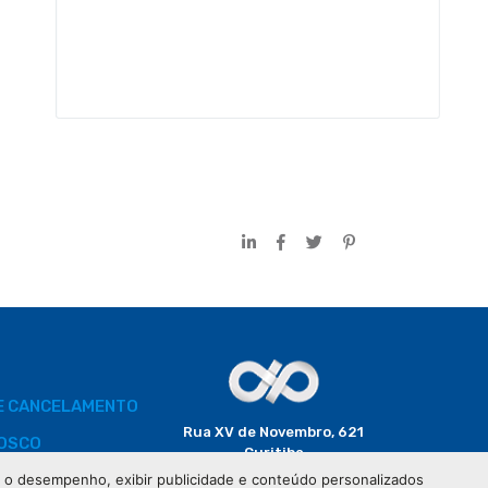
DE CANCELAMENTO
Rua XV de Novembro, 621
OSCO
Curitiba
CEP: 80020-310
 e o desempenho, exibir publicidade e conteúdo personalizados