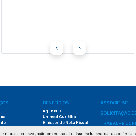
<
>
IÇOS
BENEFÍCIOS
ASSOCIE-SE
Agile MEI
SOLICITAÇÃO 
nça
Unimed Curitiba
ado
Emissor de Nota Fiscal
TRABALHE CON
Redução na Conta de Luz
primorar sua navegação em nosso site. Isso inclui analisar a audiência
CONTATO
Faculdade do Comércio