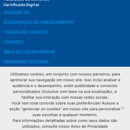
Certificado Digital
ASSOCIE-SE
SOLICITAÇÃO DE CANCELAMENTO
TRABALHE CONOSCO
CONTATO
ÁREA DO COLABORADOR
DEMANDAS JUDICIAIS
Utilizamos cookies, em conjunto com nossos parceiros, para
aprimorar sua navegação em nosso site. Isso inclui analisar a
audiência e o desempenho, exibir publicidade e conteúdo
Rua XV de
personalizados (inclusive com base na sua localização), e
Novembro, 621
facilitar sua interação com nossas redes sociais.
Curitiba
Você tem total controle sobre suas preferências! Acesse a
CEP: 80020-310
seção "gerenciar os cookies" em nosso site para personalizar
suas escolhas a qualquer momento.
Para informações detalhadas sobre como seus dados são
(41) 3320-
utilizados, consulte nosso Aviso de Privacidade
2929