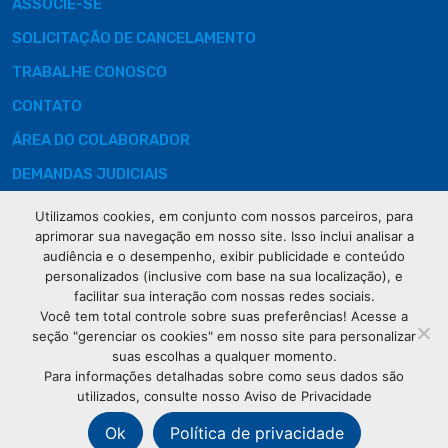
ASSOCIE-SE
SOLICITAÇÃO DE CANCELAMENTO
TRABALHE CONOSCO
CONTATO
ÁREA DO COLABORADOR
DEMANDAS JUDICIAIS
Utilizamos cookies, em conjunto com nossos parceiros, para
aprimorar sua navegação em nosso site. Isso inclui analisar a
audiência e o desempenho, exibir publicidade e conteúdo
Rua XV de
personalizados (inclusive com base na sua localização), e
Novembro, 621
facilitar sua interação com nossas redes sociais.
Curitiba
Você tem total controle sobre suas preferências! Acesse a
CEP: 80020-310
seção "gerenciar os cookies" em nosso site para personalizar
suas escolhas a qualquer momento.
Para informações detalhadas sobre como seus dados são
(41) 3320-
utilizados, consulte nosso Aviso de Privacidade
2929
Ok
Política de privacidade