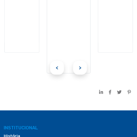
<
>
INSTITUCIONAL
História