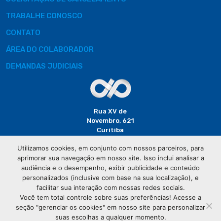
TRABALHE CONOSCO
CONTATO
ÁREA DO COLABORADOR
DEMANDAS JUDICIAIS
Rua XV de
Novembro, 621
Curitiba
CEP: 80020-310
Utilizamos cookies, em conjunto com nossos parceiros, para
aprimorar sua navegação em nosso site. Isso inclui analisar a
(41) 3320-
audiência e o desempenho, exibir publicidade e conteúdo
2929
personalizados (inclusive com base na sua localização), e
facilitar sua interação com nossas redes sociais.
Você tem total controle sobre suas preferências! Acesse a
seção "gerenciar os cookies" em nosso site para personalizar
suas escolhas a qualquer momento.