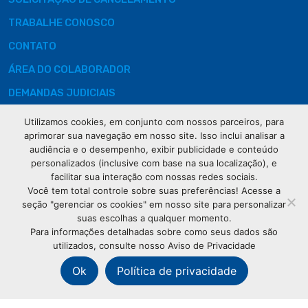
TRABALHE CONOSCO
CONTATO
ÁREA DO COLABORADOR
DEMANDAS JUDICIAIS
Utilizamos cookies, em conjunto com nossos parceiros, para
aprimorar sua navegação em nosso site. Isso inclui analisar a
audiência e o desempenho, exibir publicidade e conteúdo
Rua XV de
personalizados (inclusive com base na sua localização), e
Novembro, 621
facilitar sua interação com nossas redes sociais.
Curitiba
Você tem total controle sobre suas preferências! Acesse a
CEP: 80020-310
seção "gerenciar os cookies" em nosso site para personalizar
suas escolhas a qualquer momento.
Para informações detalhadas sobre como seus dados são
(41) 3320-
utilizados, consulte nosso Aviso de Privacidade
2929
Ok
Política de privacidade