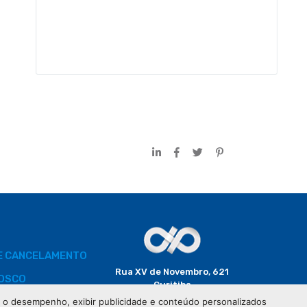
DE CANCELAMENTO
Rua XV de Novembro, 621
OSCO
Curitiba
CEP: 80020-310
 e o desempenho, exibir publicidade e conteúdo personalizados