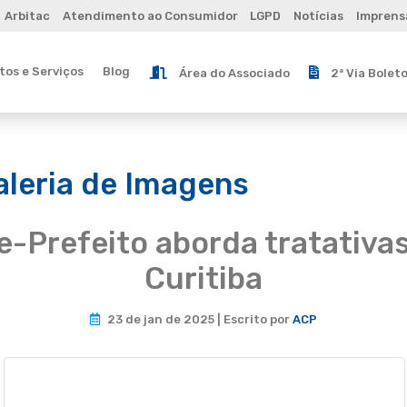
Arbitac
Atendimento ao Consumidor
LGPD
Notícias
Imprens
os e Serviços
Blog
Área do Associado
2ª Via Bolet
aleria de Imagens
e-Prefeito aborda tratativas
Curitiba
23 de jan de 2025 | Escrito por
ACP