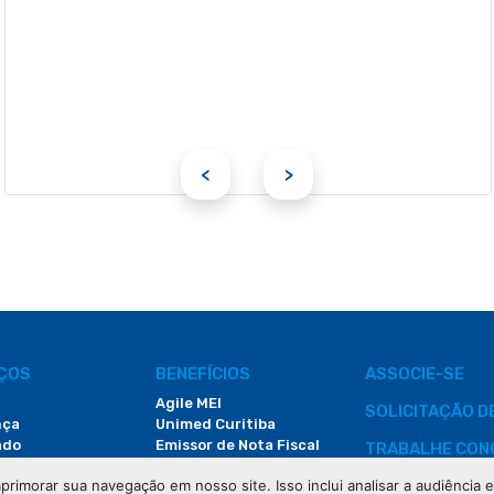
<
>
IÇOS
BENEFÍCIOS
ASSOCIE-SE
Agile MEI
SOLICITAÇÃO 
nça
Unimed Curitiba
ado
Emissor de Nota Fiscal
TRABALHE CON
Redução na Conta de Luz
primorar sua navegação em nosso site. Isso inclui analisar a audiência
CONTATO
Faculdade do Comércio