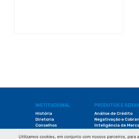
INSTITUCIONAL
PRODUTOS E SERV
História
Análise de Crédito
Diretoria
Negativação e Cobra
Conselhos
Inteligência de Merc
Documentos
Hub da XV
Utilizamos cookies, em conjunto com nossos parceiros, para a
Notícias
Valida ID