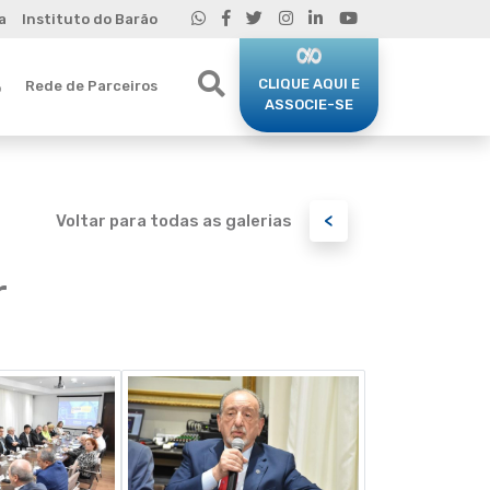
a
Instituto do Barão
CLIQUE AQUI E
Rede de Parceiros
o
ASSOCIE-SE
<
Voltar para todas as galerias
r