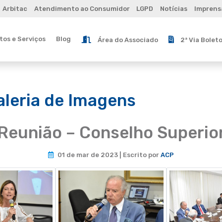
Arbitac
Atendimento ao Consumidor
LGPD
Notícias
Imprens
os e Serviços
Blog
Área do Associado
2ª Via Bolet
aleria de Imagens
Reunião – Conselho Superio
01 de mar de 2023 | Escrito por
ACP