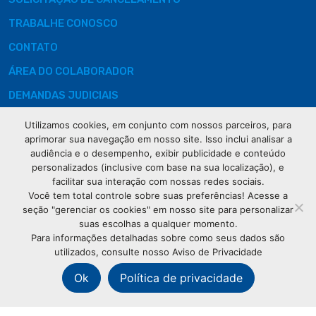
TRABALHE CONOSCO
CONTATO
ÁREA DO COLABORADOR
DEMANDAS JUDICIAIS
Utilizamos cookies, em conjunto com nossos parceiros, para
aprimorar sua navegação em nosso site. Isso inclui analisar a
audiência e o desempenho, exibir publicidade e conteúdo
Rua XV de
personalizados (inclusive com base na sua localização), e
Novembro, 621
facilitar sua interação com nossas redes sociais.
Curitiba
Você tem total controle sobre suas preferências! Acesse a
CEP: 80020-310
seção "gerenciar os cookies" em nosso site para personalizar
suas escolhas a qualquer momento.
Para informações detalhadas sobre como seus dados são
(41) 3320-
utilizados, consulte nosso Aviso de Privacidade
2929
Ok
Política de privacidade