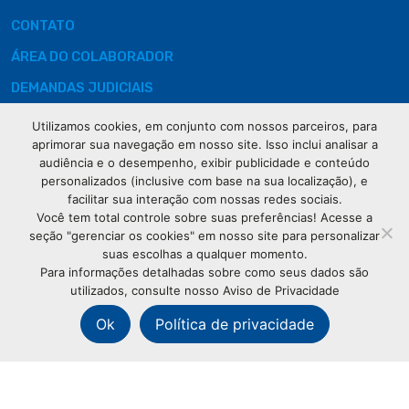
CONTATO
ÁREA DO COLABORADOR
DEMANDAS JUDICIAIS
Utilizamos cookies, em conjunto com nossos parceiros, para
aprimorar sua navegação em nosso site. Isso inclui analisar a
audiência e o desempenho, exibir publicidade e conteúdo
Rua XV de
personalizados (inclusive com base na sua localização), e
Novembro, 621
facilitar sua interação com nossas redes sociais.
Curitiba
Você tem total controle sobre suas preferências! Acesse a
CEP: 80020-310
seção "gerenciar os cookies" em nosso site para personalizar
suas escolhas a qualquer momento.
Para informações detalhadas sobre como seus dados são
(41) 3320-
utilizados, consulte nosso Aviso de Privacidade
2929
Ok
Política de privacidade
© Copyright
Associação Comercial do Paraná
- Todos os