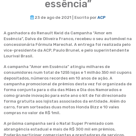
essência”
23 de ago de 2021 | Escrito por
ACP
A ganhadora do Renault Kwid da Campanha “Amor em
Essência”, Dalva de Oliveira Franco, recebeu o seu automóvel na
concessionária Fórmula Marechal. A entrega foi realizada pelo
vice-presidente da ACP, Paulo Brunel, e pelo superintendente
Lourival Brasil.
A campanha “Amor em Essência” atingiu milhares de
consumidores num total de 1255 lojas e 1 milhão 350 mil cupons
depositados, números recordes em 10 anos de ação. A
campanha promocional de prêmios desta vez foi organizada de
forma conjunta para o dia das Mães e Dia dos Namorados e
como grande inovação para este ano o kit de foi direcionado
forma gratuita aos lojistas associados da entidade. Além do
carro, foram sorteadas duas motos Honda Bizz e 10 vales
compras no valor de R$ 1mil.
A próxima campanha será o Natal Super Premiado com
abrangência estadual e mais de R$ 300 mil em prêmios.
Poderão participar comerciantes e prestadores de serviços.