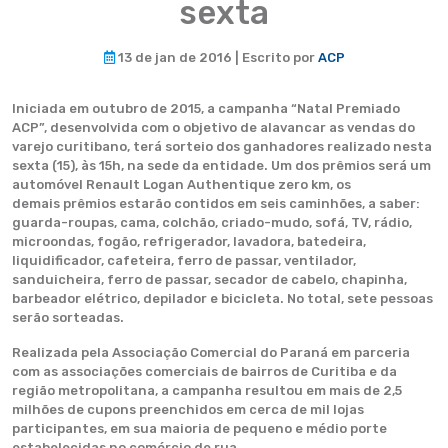
sexta
13 de jan de 2016 | Escrito por
ACP
Iniciada em outubro de 2015, a campanha “Natal Premiado
ACP”, desenvolvida com o objetivo de alavancar as vendas do
varejo curitibano, terá sorteio dos ganhadores realizado nesta
sexta (15), às 15h, na sede da entidade. Um dos prêmios será um
automóvel Renault Logan Authentique zero km, os
demais prêmios estarão contidos em seis caminhões, a saber:
guarda-roupas, cama, colchão, criado-mudo, sofá, TV, rádio,
microondas, fogão, refrigerador, lavadora, batedeira,
liquidificador, cafeteira, ferro de passar, ventilador,
sanduicheira, ferro de passar, secador de cabelo, chapinha,
barbeador elétrico, depilador e bicicleta. No total, sete pessoas
serão sorteadas.
Realizada pela Associação Comercial do Paraná em parceria
com as associações comerciais de bairros de Curitiba e da
região metropolitana, a campanha resultou em mais de 2,5
milhões de cupons preenchidos em cerca de mil lojas
participantes, em sua maioria de pequeno e médio porte
estabelecidas no comércio de rua.