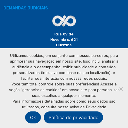
DEMANDAS JUDICIAIS
Rua XV de
Novembro, 621
Curitiba
CEP: 80020-310
Utilizamos cookies, em conjunto com nossos parceiros, para
aprimorar sua navegação em nosso site. Isso inclui analisar a
(41) 3320-
audiência e o desempenho, exibir publicidade e conteúdo
2929
personalizados (inclusive com base na sua localização), e
facilitar sua interação com nossas redes sociais.
Você tem total controle sobre suas preferências! Acesse a
seção "gerenciar os cookies" em nosso site para personalizar
suas escolhas a qualquer momento.
Para informações detalhadas sobre como seus dados são
utilizados, consulte nosso Aviso de Privacidade
© Copyright
Associação Comercial do Paraná
- Todos os
direitos reservados
Ok
Política de privacidade
76.583.004/0001-01