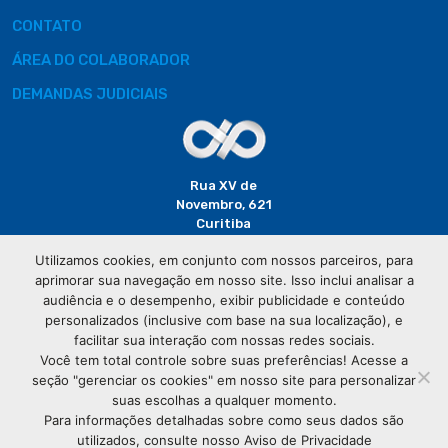
CONTATO
ÁREA DO COLABORADOR
DEMANDAS JUDICIAIS
Rua XV de
Novembro, 621
Curitiba
CEP: 80020-310
Utilizamos cookies, em conjunto com nossos parceiros, para
aprimorar sua navegação em nosso site. Isso inclui analisar a
(41) 3320-
audiência e o desempenho, exibir publicidade e conteúdo
2929
personalizados (inclusive com base na sua localização), e
facilitar sua interação com nossas redes sociais.
Você tem total controle sobre suas preferências! Acesse a
seção "gerenciar os cookies" em nosso site para personalizar
suas escolhas a qualquer momento.
Para informações detalhadas sobre como seus dados são
utilizados, consulte nosso Aviso de Privacidade
© Copyright
Associação Comercial do Paraná
- Todos os