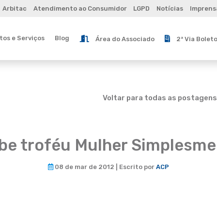
Arbitac
Atendimento ao Consumidor
LGPD
Notícias
Imprens
os e Serviços
Blog
Área do Associado
2ª Via Bolet
Voltar para todas as postagens
ebe troféu Mulher Simplesm
08 de mar de 2012 | Escrito por
ACP