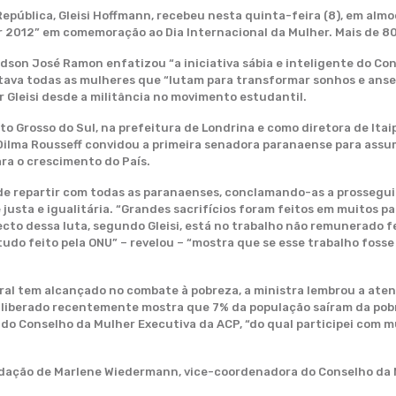
 República, Gleisi Hoffmann, recebeu nesta quinta-feira (8), em al
r 2012” em comemoração ao Dia Internacional da Mulher. Mais de 80
 Edson José Ramon enfatizou “a iniciativa sábia e inteligente do 
ava todas as mulheres que “lutam para transformar sonhos e ansei
 Gleisi desde a militância no movimento estudantil.
 Grosso do Sul, na prefeitura de Londrina e como diretora de Itaipu
ilma Rousseff convidou a primeira senadora paranaense para assumir
ra o crescimento do País.
e repartir com todas as paranaenses, conclamando-as a prossegui
usta e igualitária. “Grandes sacrifícios foram feitos em muitos paí
cto dessa luta, segundo Gleisi, está no trabalho não remunerado f
udo feito pela ONU” – revelou – “mostra que se esse trabalho foss
ral tem alcançado no combate à pobreza, a ministra lembrou a ate
 liberado recentemente mostra que 7% da população saíram da pobr
o Conselho da Mulher Executiva da ACP, “do qual participei com mu
udação de Marlene Wiedermann, vice-coordenadora do Conselho da 