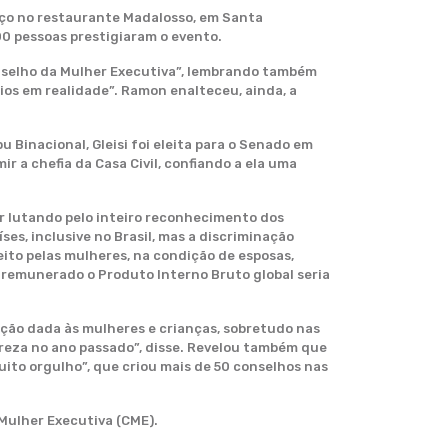
moço no restaurante Madalosso, em Santa
0 pessoas prestigiaram o evento.
Conselho da Mulher Executiva”, lembrando também
os em realidade”. Ramon enalteceu, ainda, a
 Binacional, Gleisi foi eleita para o Senado em
 a chefia da Casa Civil, confiando a ela uma
r lutando pelo inteiro reconhecimento dos
ses, inclusive no Brasil, mas a discriminação
eito pelas mulheres, na condição de esposas,
e remunerado o Produto Interno Bruto global seria
nção dada às mulheres e crianças, sobretudo nas
eza no ano passado”, disse. Revelou também que
ito orgulho”, que criou mais de 50 conselhos nas
Mulher Executiva (CME).