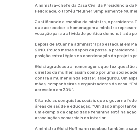
A ministra-chefe da Casa Civil da Presidência da
Felicidade, o troféu “Mulher Simplesmente Mulhe
Justificando a escolha da ministra, o presidente
que ao receber a homenagem a ministra represent
vocação para a atividade política demonstrada por
Depois de atuar na administração estadual em Mato
2010. Pouco meses depois da posse, a presidente D
posição estratégica na coordenação do projeto pa
Gleisi agradeceu a homenagem, que fez questão d
direitos da mulher, assim como por uma sociedade j
contra a mulher ainda existe”, assegurou. Um aspe
mães, companheiras e organizadoras da casa. “Est
acrescido em 30%”.
Citando as conquistas sociais que o governo fede
áreas de saúde e educação. “Um dado importante
um exemplo da capacidade feminina está na ação d
associações comerciais do interior.
A ministra Gleisi Hoffmann recebeu também a sa