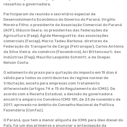
ressaltou a governadora.
Participaram da reunião o secretário especial de
Desenvolvimento Econômico do Governo do Paraná, Virgílio
Moreira Filho; o presidente da Associação Comercial do Paraná
(ACP), Gláucio Geara; os presidentes das federações da
Agricultura (Faep), Ágide Meneguette; das associações
comerciais (Faciap), Marco Tadeu Barbosa; diretores da
Federação do Transporte de Carga (Fetranspar), Carlos Antônio
da Silva Vieira; do comércio (Fecomércio), Ari Bittencourt; das
Indústrias (Fiep), Maurílio Leopoldo Schmitt; e da Ocepar,
Nelson Costa.
O adiamento do prazo para quitação do imposto em 15 dias é
válido para todos os contribuintes do regime normal de
tributação, exceto para empresas com tratamento
diferenciado (artigos 74 e 75 do Regulamento do ICMS). De
acordo com a Receita Estadual, a decisão da governadora
encontra amparo no Convênio ICMS 181, de 23 de novembro de
2017, aprovado no âmbito do Conselho Nacional de Política
Fazendária (Confaz).
O Paraná, que tem a menor alíquota de ICMS para óleo diesel do
País, foi um dos primeiros a anunciar a antecipação da