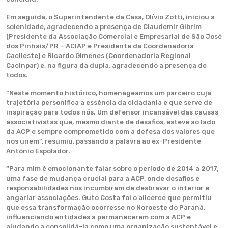
Em seguida, o Superintendente da Casa, Olívio Zotti, iniciou a
solenidade, agradecendo a presença de Claudemir Gibrim
(Presidente da Associação Comercial e Empresarial de São José
dos Pinhais/PR – ACIAP e Presidente da Coordenadoria
Cacileste) e Ricardo Gimenes (Coordenadoria Regional
Cacinpar) e, na figura da dupla, agradecendo a presença de
todos.
“Neste momento histórico, homenageamos um parceiro cuja
trajetória personifica a essência da cidadania e que serve de
inspiração para todos nós. Um defensor incansável das causas
associativistas que, mesmo diante de desafios, esteve ao lado
da ACP e sempre comprometido com a defesa dos valores que
nos unem”, resumiu, passando a palavra ao ex-Presidente
Antônio Espolador.
“Para mim é emocionante falar sobre o período de 2014 a 2017,
uma fase de mudança crucial para a ACP, onde desafios e
responsabilidades nos incumbiram de desbravar o interior e
angariar associações. Guto Costa foi o alicerce que permitiu
que essa transformação ocorresse no Noroeste do Paraná,
influenciando entidades a permanecerem com a ACP e
ajudando a consolidá-la como uma organização sustentável e