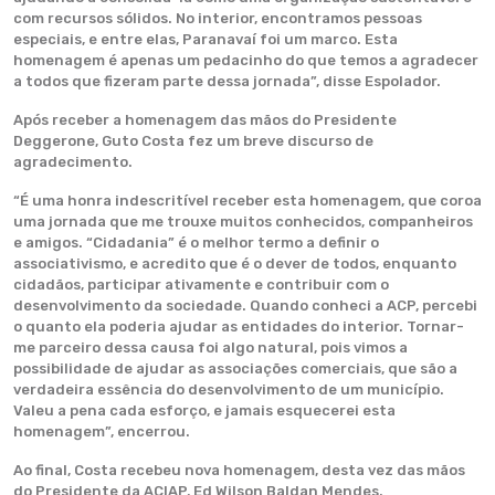
com recursos sólidos. No interior, encontramos pessoas
especiais, e entre elas, Paranavaí foi um marco. Esta
homenagem é apenas um pedacinho do que temos a agradecer
a todos que fizeram parte dessa jornada”, disse Espolador.
Após receber a homenagem das mãos do Presidente
Deggerone, Guto Costa fez um breve discurso de
agradecimento.
“É uma honra indescritível receber esta homenagem, que coroa
uma jornada que me trouxe muitos conhecidos, companheiros
e amigos. “Cidadania” é o melhor termo a definir o
associativismo, e acredito que é o dever de todos, enquanto
cidadãos, participar ativamente e contribuir com o
desenvolvimento da sociedade. Quando conheci a ACP, percebi
o quanto ela poderia ajudar as entidades do interior. Tornar-
me parceiro dessa causa foi algo natural, pois vimos a
possibilidade de ajudar as associações comerciais, que são a
verdadeira essência do desenvolvimento de um município.
Valeu a pena cada esforço, e jamais esquecerei esta
homenagem”, encerrou.
Ao final, Costa recebeu nova homenagem, desta vez das mãos
do Presidente da ACIAP, Ed Wilson Baldan Mendes.