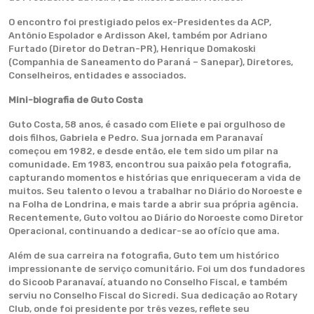
O encontro foi prestigiado pelos ex-Presidentes da ACP,
Antônio Espolador e Ardisson Akel, também por Adriano
Furtado (Diretor do Detran-PR), Henrique Domakoski
(Companhia de Saneamento do Paraná – Sanepar), Diretores,
Conselheiros, entidades e associados.
Mini-biografia de Guto Costa
Guto Costa, 58 anos, é casado com Eliete e pai orgulhoso de
dois filhos, Gabriela e Pedro. Sua jornada em Paranavaí
começou em 1982, e desde então, ele tem sido um pilar na
comunidade. Em 1983, encontrou sua paixão pela fotografia,
capturando momentos e histórias que enriqueceram a vida de
muitos. Seu talento o levou a trabalhar no Diário do Noroeste e
na Folha de Londrina, e mais tarde a abrir sua própria agência.
Recentemente, Guto voltou ao Diário do Noroeste como Diretor
Operacional, continuando a dedicar-se ao ofício que ama.
Além de sua carreira na fotografia, Guto tem um histórico
impressionante de serviço comunitário. Foi um dos fundadores
do Sicoob Paranavaí, atuando no Conselho Fiscal, e também
serviu no Conselho Fiscal do Sicredi. Sua dedicação ao Rotary
Club, onde foi presidente por três vezes, reflete seu