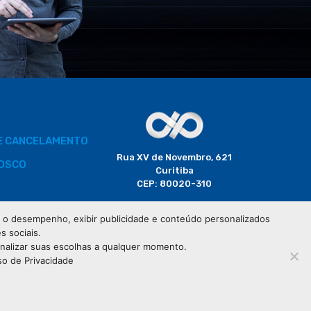
DE CANCELAMENTO
Rua XV de Novembro, 621
OSCO
Curitiba
CEP: 80020-310
BORADOR
 e o desempenho, exibir publicidade e conteúdo personalizados
(41) 3320-2929
s sociais.
CIAIS
onalizar suas escolhas a qualquer momento.
so de Privacidade