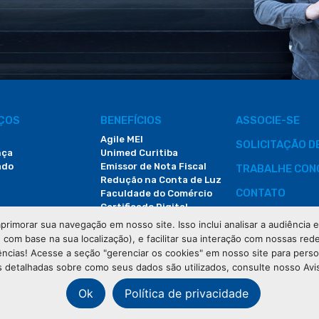
IÇOS
BENEFÍCIOS
ASSOCIE-SE
Agile MEI
SOLICITAÇÃO 
nça
Unimed Curitiba
ado
Emissor de Nota Fiscal
TRABALHE CON
Redução na Conta de Luz
CONTATO
Faculdade do Comércio
Certificado Digital
ÁREA DO COLA
primorar sua navegação em nosso site. Isso inclui analisar a audiência
e com base na sua localização), e facilitar sua interação com nossas rede
DEMANDAS JUDI
ências! Acesse a seção "gerenciar os cookies" em nosso site para pers
 detalhadas sobre como seus dados são utilizados, consulte nosso Avi
Ok
Política de privacidade