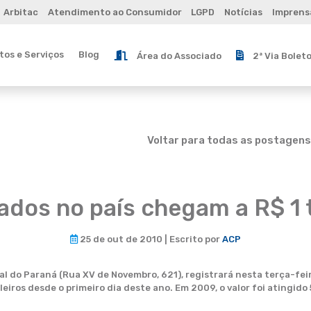
Arbitac
Atendimento ao Consumidor
LGPD
Notícias
Imprens
os e Serviços
Blog
Área do Associado
2ª Via Bolet
Voltar para todas as postagens
dos no país chegam a R$ 1 t
25 de out de 2010 | Escrito por
ACP
 do Paraná (Rua XV de Novembro, 621), registrará nesta terça-feira
leiros desde o primeiro dia deste ano. Em 2009, o valor foi atingid