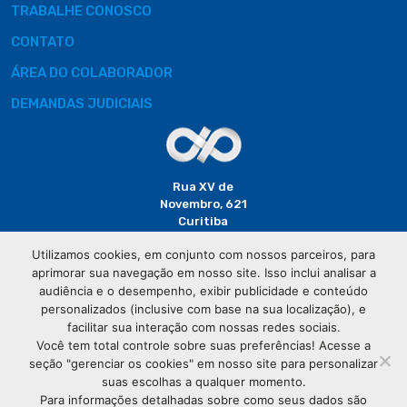
TRABALHE CONOSCO
CONTATO
ÁREA DO COLABORADOR
DEMANDAS JUDICIAIS
Rua XV de
Novembro, 621
Curitiba
CEP: 80020-310
Utilizamos cookies, em conjunto com nossos parceiros, para
aprimorar sua navegação em nosso site. Isso inclui analisar a
(41) 3320-
audiência e o desempenho, exibir publicidade e conteúdo
2929
personalizados (inclusive com base na sua localização), e
facilitar sua interação com nossas redes sociais.
Você tem total controle sobre suas preferências! Acesse a
seção "gerenciar os cookies" em nosso site para personalizar
suas escolhas a qualquer momento.
Para informações detalhadas sobre como seus dados são