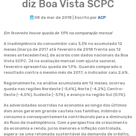
diz Boa Vista SCPC
08 de mar de 2018 | Escrito por
ACP
Em fevereiro houve queda de 1,9% na comparação mensal
A inadimplência do consumidor caiu 3,3% no acumulado 12
meses (março de 2017 até fevereiro de 2018 frente aos 12
meses antecedentes), de acordo com dados nacionais da Boa
Vista SCPC. Já na avaliação mensal com ajuste sazonal,
fevereiro apresentou queda de 1,9%. Quando comparado o
resultado contra o mesmo mês de 2017, o indicador caiu 2,6%.
Regionalmente, na análise acumulada em 12 meses, ocorreu
queda nas regiões Nordeste (-5,6%), Norte (-4,2%), Centro-
Oeste (-4,0%), Sudeste (-3,1%), e avanço na região Sul (0,1%).
As adversidades ocorridas na economia ao longo dos últimos
dois anos geraram grande cautela nas famílias, inibindo o
consumo e consequentemente contribuindo para a diminuição
do fluxo de inadimplência. Com a perspectiva de crescimento
da economia e renda, juros menores e inflação controlada,
espera-se uma retomada sustentável da demanda de crédito,