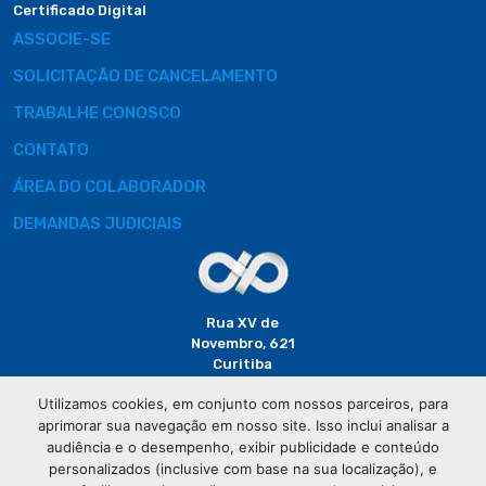
Certificado Digital
ASSOCIE-SE
SOLICITAÇÃO DE CANCELAMENTO
TRABALHE CONOSCO
CONTATO
ÁREA DO COLABORADOR
DEMANDAS JUDICIAIS
Rua XV de
Novembro, 621
Curitiba
CEP: 80020-310
Utilizamos cookies, em conjunto com nossos parceiros, para
aprimorar sua navegação em nosso site. Isso inclui analisar a
(41) 3320-
audiência e o desempenho, exibir publicidade e conteúdo
2929
personalizados (inclusive com base na sua localização), e