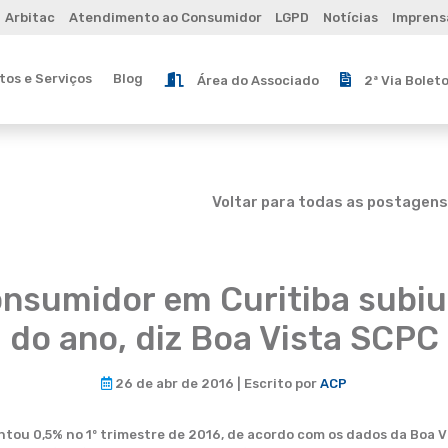
Arbitac
Atendimento ao Consumidor
LGPD
Notícias
Imprens
os e Serviços
Blog
Área do Associado
2ª Via Bolet
Voltar para todas as postagens
onsumidor em Curitiba subi
do ano, diz Boa Vista SCPC
26 de abr de 2016 | Escrito por
ACP
ou 0,5% no 1º trimestre de 2016, de acordo com os dados da Boa V