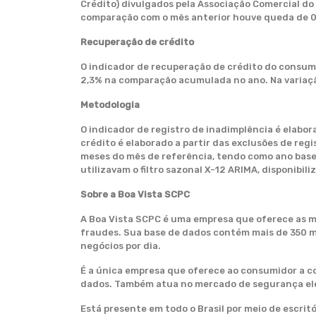
Crédito) divulgados pela Associação Comercial do
comparação com o mês anterior houve queda de 0
Recuperação de crédito
O indicador de recuperação de crédito do consumi
2,3% na comparação acumulada no ano. Na variaçã
Metodologia
O indicador de registro de inadimplência é elabor
crédito é elaborado a partir das exclusões de reg
meses do mês de referência, tendo como ano base a
utilizavam o filtro sazonal X-12 ARIMA, disponibi
Sobre a Boa Vista SCPC
A Boa Vista SCPC é uma empresa que oferece as me
fraudes. Sua base de dados contém mais de 350 m
negócios por dia.
É a única empresa que oferece ao consumidor a c
dados. Também atua no mercado de segurança eletr
Está presente em todo o Brasil por meio de escrit