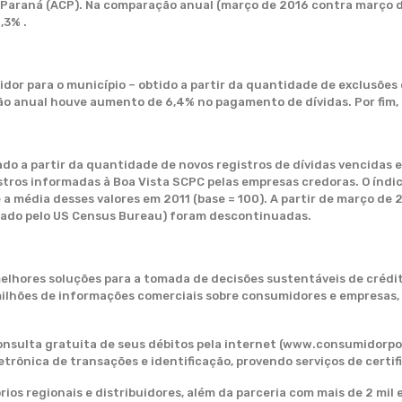
 Paraná (ACP). Na comparação anual (março de 2016 contra março de
,3% .
dor para o município – obtido a partir da quantidade de exclusões 
o anual houve aumento de 6,4% no pagamento de dívidas. Por fim, 
ado a partir da quantidade de novos registros de dívidas vencidas 
istros informadas à Boa Vista SCPC pelas empresas credoras. O índi
 média desses valores em 2011 (base = 100). A partir de março de 2
lizado pelo US Census Bureau) foram descontinuadas.
lhores soluções para a tomada de decisões sustentáveis de crédit
ilhões de informações comerciais sobre consumidores e empresas, 
onsulta gratuita de seus débitos pela internet (www.consumidorpos
ônica de transações e identificação, provendo serviços de certifi
órios regionais e distribuidores, além da parceria com mais de 2 mi