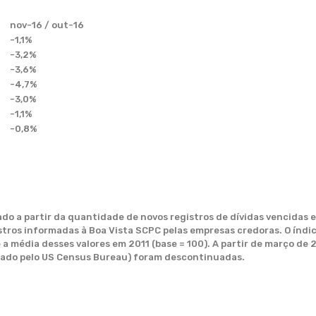
nov-16 / out-16
-1,1%
-3,2%
-3,6%
-4,7%
-3,0%
-1,1%
-0,8%
ado a partir da quantidade de novos registros de dívidas vencidas 
istros informadas à Boa Vista SCPC pelas empresas credoras. O índi
 média desses valores em 2011 (base = 100). A partir de março de 2
lizado pelo US Census Bureau) foram descontinuadas.