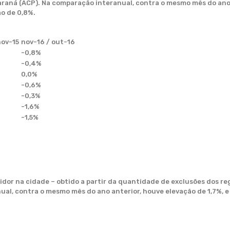
raná (ACP). Na comparação interanual, contra o mesmo mês do ano a
ão de 0,8%.
nov-15
nov-16 / out-16
-0,8%
-0,4%
0,0%
-0,6%
-0,3%
-1,6%
-1,5%
dor na cidade – obtido a partir da quantidade de exclusões dos r
al, contra o mesmo mês do ano anterior, houve elevação de 1,7%, e 