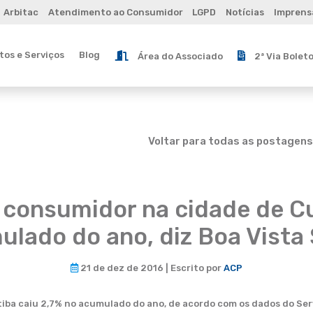
Arbitac
Atendimento ao Consumidor
LGPD
Notícias
Imprens
os e Serviços
Blog
Área do Associado
2ª Via Bolet
Voltar para todas as postagens
 consumidor na cidade de Cur
ulado do ano, diz Boa Vista
21 de dez de 2016 | Escrito por
ACP
iba caiu 2,7% no acumulado do ano, de acordo com os dados do Serv