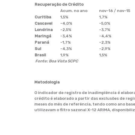
Recuperação de Crédito
Acum. no ano
nov-16 / nov-15
Curitiba
1,5%
1,7%
Cascavel
-4,0%
-5,0%
Londrina
-2,5%
-3,7%
Maringá
-3,4%
-4,4%
Paraná
-1,7%
-2,3%
Sul
-4,3%
-2,9%
Brasil
1,9%
1,5%
Fonte: Boa Vista SCPC
Metodologia
O indicador de registro de inadimplência é elabor
crédito é elaborado a partir das exclusões de reg
meses do mês de referência, tendo como ano base a
utilizavam o filtro sazonal X-12 ARIMA, disponibi