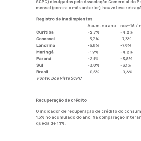
SCPC) divulgados pela Associação Comercial do Pa
mensal (contra o mês anterior), houve leve retraç
Registro de Inadimplentes
Acum. no ano
nov-16 / 
Curitiba
-2,7%
-4,2%
Cascavel
-5,3%
-7,3%
Londrina
-5,8%
-7,9%
Maringá
-1,9%
-4,2%
Paraná
-2,1%
-3,8%
Sul
-3,8%
-3,1%
Brasil
-0,5%
-0,6%
Fonte: Boa Vista SCPC
Recuperação de crédito
O indicador de recuperação de crédito do consumi
1,5% no acumulado do ano. Na comparação interanu
queda de 1,1%.