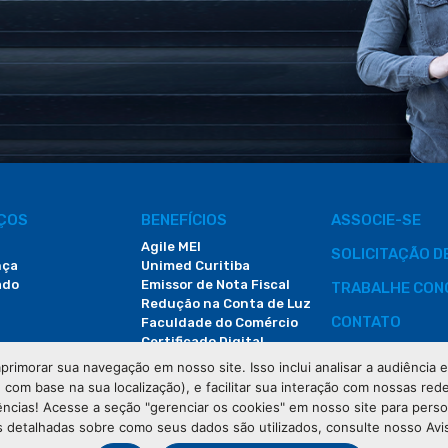
IÇOS
BENEFÍCIOS
ASSOCIE-SE
Agile MEI
SOLICITAÇÃO 
nça
Unimed Curitiba
ado
Emissor de Nota Fiscal
TRABALHE CON
Redução na Conta de Luz
CONTATO
Faculdade do Comércio
Certificado Digital
ÁREA DO COLA
primorar sua navegação em nosso site. Isso inclui analisar a audiência
e com base na sua localização), e facilitar sua interação com nossas rede
DEMANDAS JUDI
ências! Acesse a seção "gerenciar os cookies" em nosso site para pers
 detalhadas sobre como seus dados são utilizados, consulte nosso Avi