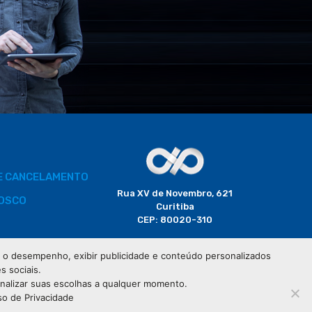
DE CANCELAMENTO
Rua XV de Novembro, 621
OSCO
Curitiba
CEP: 80020-310
BORADOR
 e o desempenho, exibir publicidade e conteúdo personalizados
(41) 3320-2929
s sociais.
CIAIS
onalizar suas escolhas a qualquer momento.
so de Privacidade