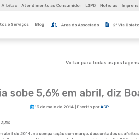
Arbitac
Atendimento ao Consumidor
LGPD
Notícias
Imprens
os e Serviços
Blog
Área do Associado
2ª Via Bolet
Voltar para todas as postagens
a sobe 5,6% em abril, diz B
13 de maio de 2014 | Escrito por
ACP
 2,5%
em abril de 2014, na comparação com março, descontados os efeitos