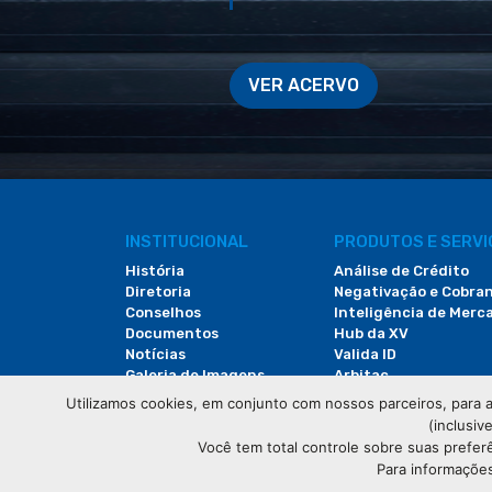
VER ACERVO
INSTITUCIONAL
PRODUTOS E SERV
História
Análise de Crédito
Diretoria
Negativação e Cobra
Conselhos
Inteligência de Merc
Documentos
Hub da XV
Notícias
Valida ID
Galeria de Imagens
Arbitac
Revista do Comércio
Locação de Espaços
Utilizamos cookies, em conjunto com nossos parceiros, para a
(inclusiv
Você tem total controle sobre suas prefer
Para informações