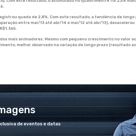
to). Com este resultado, o acumulado no quadrimestre foi 2,5% mai
á.
registrou queda de 2,8%. Com este resultado, a tendência de longo
paração entre mai/13 até abr/14 e mai/12 até abr/13), desacelerou 
 R$1.365.
ados mais animadores. Mesmo com pequeno crescimento no valor a
imento, melhor observado na variação de longo prazo (resultado ac
Imagens
xclusiva de eventos e datas