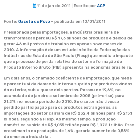
11 de jan de 2011 | Escrito por
ACP
Fonte:
Gazeta do Povo
– publicada em 10/01/2011
Pressionada pelas importações, a indústria brasileira de
transformação perdeu R$ 17,3 bilhões de produção e deixou de
gerar 46 mil postos de trabalho em apenas nove meses de
2010. A informação é de um estudo inédito da Federação das
Indústrias do Estado de São Paulo (Fiesp) que mediu o impacto
que o processo de perda relativa do setor na formação do
Produto Interno Bruto (PIB) apresenta na economia brasileira.
Em dois anos, o chamado coeficiente de importação, que mede
o porcentual da demanda interna suprido por produtos vindos
do exterior, subiu quase dois pontos. Passou de 19,6%, no
acumulado de janeiro a setembro de 2008 (pré-crise), para
21,2%, no mesmo período de 2010. Se o setor não tivesse
perdido participação para os produtos estrangeiros, as
importações do setor cairiam de R$ 232,4 bilhões para R$ 215,1
bilhões, segundo a Fiesp. Ao mesmo tempo, a produção
doméstica subiria de R$ 1,055 trilhão para R$ 1,072 trilhão. Esse
crescimento da produção, de 1,6%, geraria aumento de 0,58%
do emprego industrial.