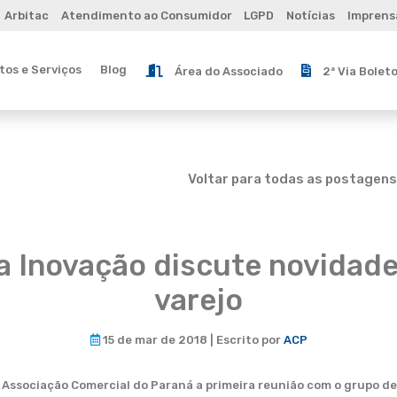
Arbitac
Atendimento ao Consumidor
LGPD
Notícias
Imprens
os e Serviços
Blog
Área do Associado
2ª Via Bolet
Voltar para todas as postagens
a Inovação discute novidad
varejo
15 de mar de 2018 | Escrito por
ACP
a Associação Comercial do Paraná a primeira reunião com o grupo de