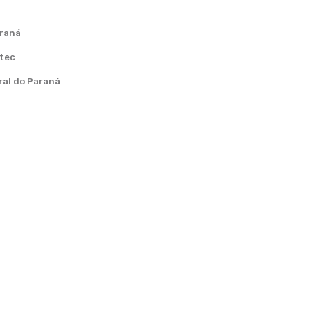
araná
ctec
ral do Paraná