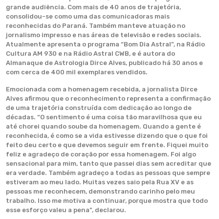
grande audiência. Com mais de 40 anos de trajetória,
consolidou-se como uma das comunicadoras mais
reconhecidas do Paraná. Também manteve atuação no
jornalismo impresso e nas áreas de televisão e redes sociais.
Atualmente apresenta o programa “Bom Dia Astral”, na Rádio
Cultura AM 930 e na Rádio Astral CWB, e é autora do
Almanaque de Astrologia Dirce Alves, publicado há 30 anos e
com cerca de 400 mil exemplares vendidos.
Emocionada com a homenagem recebida, a jornalista Dirce
Alves afirmou que o reconhecimento representa a confirmação
de uma trajetória construída com dedicação ao longo de
décadas. “O sentimento é uma coisa tão maravilhosa que eu
até chorei quando soube da homenagem. Quando a gente é
reconhecida, é como se a vida estivesse dizendo que o que foi
feito deu certo e que devemos seguir em frente. Fiquei muito
feliz e agradeço de coração por essa homenagem. Foi algo
sensacional para mim, tanto que passei dias sem acreditar que
era verdade. Também agradeço a todas as pessoas que sempre
estiveram ao meu lado. Muitas vezes saio pela Rua XV e as
pessoas me reconhecem, demonstrando carinho pelo meu
trabalho. Isso me motiva a continuar, porque mostra que todo
esse esforço valeu a pena”, declarou.