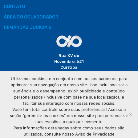
CONTATO
ÁREA DO COLABORADOR
DEMANDAS JUDICIAIS
Rua XV de
Novembro, 621
Curitiba
CEP: 80020-310
Utilizamos cookies, em conjunto com nossos parceiros, para
aprimorar sua navegação em nosso site. Isso inclui analisar a
(41) 3320-
audiência e o desempenho, exibir publicidade e conteúdo
2929
personalizados (inclusive com base na sua localização), e
facilitar sua interação com nossas redes sociais.
Você tem total controle sobre suas preferências! Acesse a
seção "gerenciar os cookies" em nosso site para personalizar
suas escolhas a qualquer momento.
Para informações detalhadas sobre como seus dados são
utilizados, consulte nosso Aviso de Privacidade
© Copyright
Associação Comercial do Paraná
- Todos os