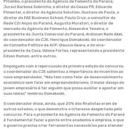
Pitombo, o presidente da Agência de Fomento do Paraná,
Juraci Barbosa Sobrinho, o diretor do Ceasa PR, Eduardo
Pimentel, o diretor da Agência Solution, Gustavo de Paula, o
diretor da FAE Business School, Paulo Cruz, o consultor da
Rede C2i Anjos do Paraná, Augusto Muratori, o diretor de
mercado da Agência de Fomento, Alexandre Teixeira, o
presidente da Junta Comercial do Paraná, Ardisson Naim Akel,
do coordenador do CJE, Henrique Domakoski, do coordenador
do Conselho Político da ACP, Glaucio Geara, e do vice-
presidente da Casa, Odone Fortes, representando o presidente
Edson Ramon, entre outros.
Empolgado com a repercussão da primeira edição do concurso,
o coordenador do CJE salientou a importância do incentivo ao
novo empreendedor. “Não tem como falar de desenvolvimento
econômico sem falar em empreendedorismo. O maior desejo do
jovem empresário é ter alguém que possa auxiliar e apostar em
suas ideias” lembrou Domakoski.
O coordenador disse, ainda, que 20% dos finalistas eram de
outros estados, o que demonstra o interesse despertado pelo
concurso. Para o presidente da Agência de Fomento do Paraná
é fundamental fazer a ponte entre academia e empresa, e que
o governo precisa criar ferramentas necessárias para atender