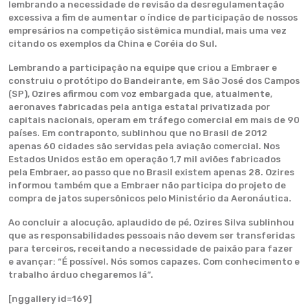
lembrando a necessidade de revisão da desregulamentação
excessiva a fim de aumentar o índice de participação de nossos
empresários na competição sistêmica mundial, mais uma vez
citando os exemplos da China e Coréia do Sul.
Lembrando a participação na equipe que criou a Embraer e
construiu o protótipo do Bandeirante, em São José dos Campos
(SP), Ozires afirmou com voz embargada que, atualmente,
aeronaves fabricadas pela antiga estatal privatizada por
capitais nacionais, operam em tráfego comercial em mais de 90
países. Em contraponto, sublinhou que no Brasil de 2012
apenas 60 cidades são servidas pela aviação comercial. Nos
Estados Unidos estão em operação 1,7 mil aviões fabricados
pela Embraer, ao passo que no Brasil existem apenas 28. Ozires
informou também que a Embraer não participa do projeto de
compra de jatos supersônicos pelo Ministério da Aeronáutica.
Ao concluir a alocução, aplaudido de pé, Ozires Silva sublinhou
que as responsabilidades pessoais não devem ser transferidas
para terceiros, receitando a necessidade de paixão para fazer
e avançar: “É possível. Nós somos capazes. Com conhecimento e
trabalho árduo chegaremos lá”.
[nggallery id=169]