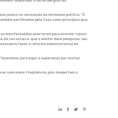
r também respondeu a várias perguntas
s jovens na renovação da atividade política. “É
 também partilhados pela Casa como princípios que
e as manifestações ocorreram para acordar o povo
 dá nas urnas e, que o eleitor deve pesquisar seu
 necessário fazer a reforma administrativa de
 “Queremos participar e esperamos por muitas
cer com maior freqüência, pois despertam o