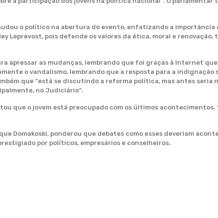
bre a participação dos jovens na política nacional”. O parlamenta
dou o político na abertura do evento, enfatizando a importância do
y Leprevost, pois defende os valores da ética, moral e renovação,
ara apressar as mudanças, lembrando que foi graças à Internet qu
mente o vandalismo, lembrando que a resposta para a indignação se
também que “está se discutindo a reforma política, mas antes seria
cipalmente, no Judiciário”.
entou que o jovem está preocupado com os últimos acontecimentos.
ique Domakoski, ponderou que debates como esses deveriam aconte
prestigiado por políticos, empresários e conselheiros.