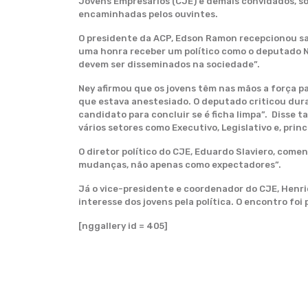
Jovens Empresários (CJE) e demais convidados, so
encaminhadas pelos ouvintes.
O presidente da ACP, Edson Ramon recepcionou sau
uma honra receber um político como o deputado Ne
devem ser disseminados na sociedade”.
Ney afirmou que os jovens têm nas mãos a força p
que estava anestesiado. O deputado criticou dura
candidato para concluir se é ficha limpa”. Disse 
vários setores como Executivo, Legislativo e, prin
O diretor político do CJE, Eduardo Slaviero, com
mudanças, não apenas como expectadores”.
Já o vice-presidente e coordenador do CJE, Henr
interesse dos jovens pela política. O encontro foi 
[nggallery id = 405]