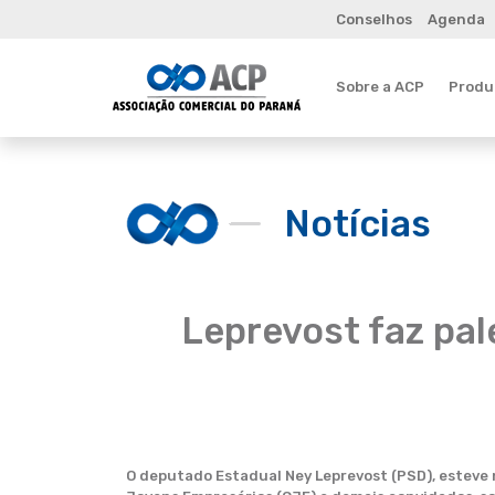
Conselhos
Agenda
Sobre a ACP
Produt
Notícias
Leprevost faz pal
O deputado Estadual Ney Leprevost (PSD), esteve 