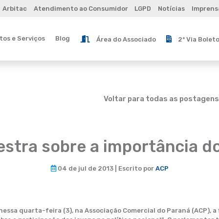
Arbitac
Atendimento ao Consumidor
LGPD
Notícias
Imprens
os e Serviços
Blog
Área do Associado
2ª Via Bolet
Voltar para todas as postagens
estra sobre a importância do
04 de jul de 2013 | Escrito por
ACP
nessa quarta-feira (3), na Associação Comercial do Paraná (ACP), 