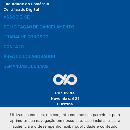
Faculdade do Comércio
Certificado Digital
ASSOCIE-SE
SOLICITAÇÃO DE CANCELAMENTO
TRABALHE CONOSCO
CONTATO
ÁREA DO COLABORADOR
DEMANDAS JUDICIAIS
Rua XV de
Novembro, 621
Curitiba
CEP: 80020-310
Utilizamos cookies, em conjunto com nossos parceiros, para
aprimorar sua navegação em nosso site. Isso inclui analisar a
(41) 3320-
audiência e o desempenho, exibir publicidade e conteúdo