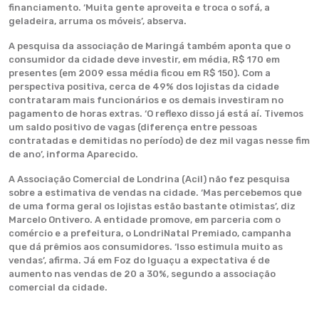
financiamento. ‘Muita gente aproveita e troca o sofá, a
geladeira, arruma os móveis’, abserva.
A pesquisa da associação de Maringá também aponta que o
consumidor da cidade deve investir, em média, R$ 170 em
presentes (em 2009 essa média ficou em R$ 150). Com a
perspectiva positiva, cerca de 49% dos lojistas da cidade
contrataram mais funcionários e os demais investiram no
pagamento de horas extras. ‘O reflexo disso já está aí. Tivemos
um saldo positivo de vagas (diferença entre pessoas
contratadas e demitidas no período) de dez mil vagas nesse fim
de ano’, informa Aparecido.
A Associação Comercial de Londrina (Acil) não fez pesquisa
sobre a estimativa de vendas na cidade. ‘Mas percebemos que
de uma forma geral os lojistas estão bastante otimistas’, diz
Marcelo Ontivero. A entidade promove, em parceria com o
comércio e a prefeitura, o LondriNatal Premiado, campanha
que dá prêmios aos consumidores. ‘Isso estimula muito as
vendas’, afirma. Já em Foz do Iguaçu a expectativa é de
aumento nas vendas de 20 a 30%, segundo a associação
comercial da cidade.