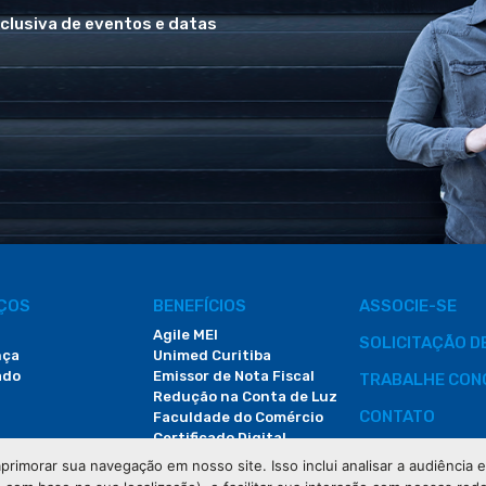
xclusiva de eventos e datas
IÇOS
BENEFÍCIOS
ASSOCIE-SE
Agile MEI
SOLICITAÇÃO 
nça
Unimed Curitiba
ado
Emissor de Nota Fiscal
TRABALHE CON
Redução na Conta de Luz
CONTATO
Faculdade do Comércio
Certificado Digital
ÁREA DO COLA
primorar sua navegação em nosso site. Isso inclui analisar a audiência