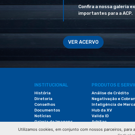
Confira a nossa galeria e
importantes para a ACP.
VER ACERVO
INSTITUCIONAL
PRODUTOS E SERV
História
Análise de Crédito
Diretoria
Negativação e Cobra
Conselhos
Inteligência de Merc
Documentos
Hub da XV
Notícias
Valida ID
Galeria de Imagens
Arbitac
Revista do Comércio
Locação de Espaços
Utilizamos cookies, em conjunto com nossos parceiros, para a