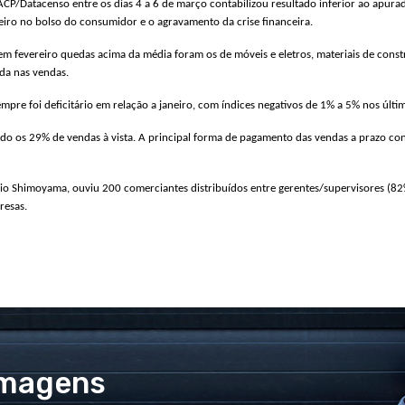
P/Datacenso entre os dias 4 a 6 de março contabilizou resultado inferior ao apurad
nheiro no bolso do consumidor e o agravamento da crise financeira.
fevereiro quedas acima da média foram os de móveis e eletros, materiais de constru
da nas vendas.
empre foi deficitário em relação a janeiro, com índices negativos de 1% a 5% nos últ
ndo os 29% de vendas à vista. A principal forma de pagamento das vendas a prazo c
 Shimoyama, ouviu 200 comerciantes distribuídos entre gerentes/supervisores (82%
presas.
Imagens