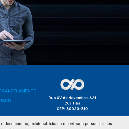
DE CANCELAMENTO
Rua XV de Novembro, 621
OSCO
Curitiba
CEP: 80020-310
BORADOR
 e o desempenho, exibir publicidade e conteúdo personalizados
(41) 3320-2929