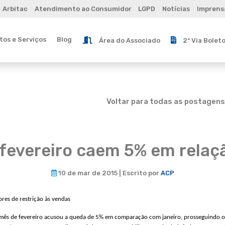
Arbitac
Atendimento ao Consumidor
LGPD
Notícias
Imprens
os e Serviços
Blog
Área do Associado
2ª Via Bolet
Voltar para todas as postagens
fevereiro caem 5% em relaçã
10 de mar de 2015 | Escrito por
ACP
ores de restrição às vendas
ês de fevereiro acusou a queda de 5% em comparação com janeiro, prosseguindo o 