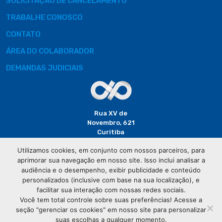
SOLICITAÇÃO DE CANCELAMENTO
TRABALHE CONOSCO
CONTATO
ÁREA DO COLABORADOR
DEMANDAS JUDICIAIS
Rua XV de
Novembro, 621
Curitiba
CEP: 80020-310
Utilizamos cookies, em conjunto com nossos parceiros, para
aprimorar sua navegação em nosso site. Isso inclui analisar a
(41) 3320-
audiência e o desempenho, exibir publicidade e conteúdo
2929
personalizados (inclusive com base na sua localização), e
facilitar sua interação com nossas redes sociais.
Você tem total controle sobre suas preferências! Acesse a
seção "gerenciar os cookies" em nosso site para personalizar
suas escolhas a qualquer momento.