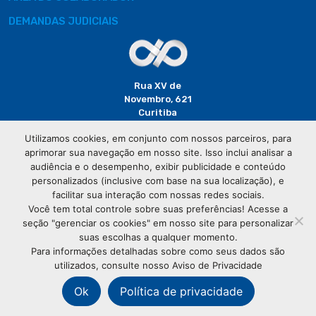
DEMANDAS JUDICIAIS
Rua XV de
Novembro, 621
Curitiba
CEP: 80020-310
Utilizamos cookies, em conjunto com nossos parceiros, para
aprimorar sua navegação em nosso site. Isso inclui analisar a
(41) 3320-
audiência e o desempenho, exibir publicidade e conteúdo
2929
personalizados (inclusive com base na sua localização), e
facilitar sua interação com nossas redes sociais.
Você tem total controle sobre suas preferências! Acesse a
seção "gerenciar os cookies" em nosso site para personalizar
suas escolhas a qualquer momento.
Para informações detalhadas sobre como seus dados são
utilizados, consulte nosso Aviso de Privacidade
© Copyright
Associação Comercial do Paraná
- Todos os
direitos reservados
Ok
Política de privacidade
76.583.004/0001-01