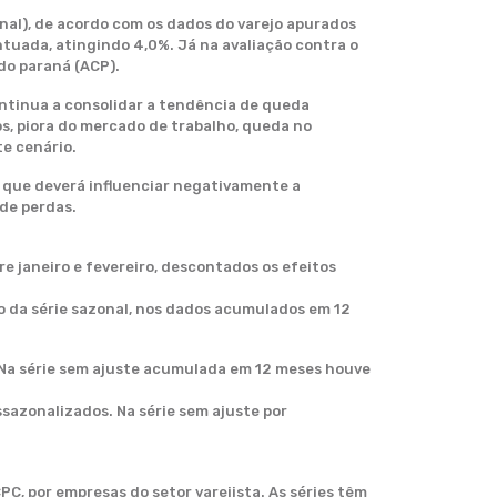
nal), de acordo com os dados do varejo apurados
ntuada, atingindo 4,0%. Já na avaliação contra o
do paraná (ACP).
continua a consolidar a tendência de queda
os, piora do mercado de trabalho, queda no
e cenário.
 que deverá influenciar negativamente a
de perdas.
re janeiro e fevereiro, descontados os efeitos
ão da série sazonal, nos dados acumulados em 12
. Na série sem ajuste acumulada em 12 meses houve
sazonalizados. Na série sem ajuste por
C, por empresas do setor varejista. As séries têm