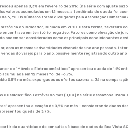
esceu apenas 0,3% em fevereiro de 2016 (na série com ajuste sazo
o dos valores acumulados em 12 meses, a tendência de queda foi ace
 de 6,7%. Os números foram divulgados pela Associação Comercial 
histórica do indicador, iniciada em 2010. Desta forma, fevereiro 
se encontrava em território negativo. Fatores como elevação de jur
ado podem ser considerados como os principais condicionantes dest
dor, com as mesmas adversidades vivenciadas no ano passado, fator
endas do varejo para o ano, possivelmente registrando outro ano 
o setor de “Móveis e Eletrodomésticos” apresentou queda de 1,1% ent
ão acumulada em 12 meses foi de -6,7%.
subiu 0,5% no mês, expurgados os efeitos sazonais. Já na comparaç
s e Bebidas” ficou estável no mês (0,0%) na série dessazonalizada
ntes” apresentou elevação de 0,9% no mês – considerando dados des
 apresentou queda de 3,7%.
partir da quantidade de consultas à base de dados da Boa Vista SCP