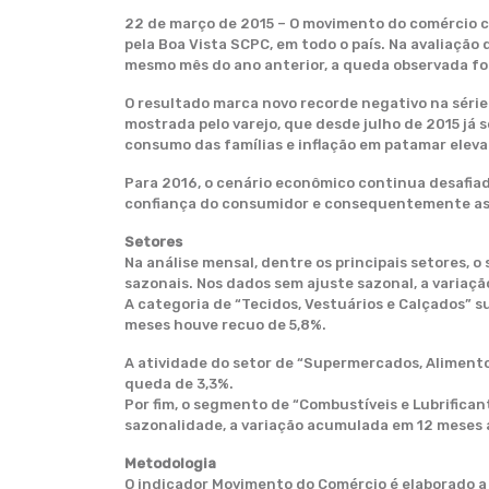
22 de março de 2015 – O movimento do comércio cr
pela Boa Vista SCPC, em todo o país. Na avaliaçã
mesmo mês do ano anterior, a queda observada foi
O resultado marca novo recorde negativo na série 
mostrada pelo varejo, que desde julho de 2015 já 
consumo das famílias e inflação em patamar elev
Para 2016, o cenário econômico continua desafia
confiança do consumidor e consequentemente as v
Setores
Na análise mensal, dentre os principais setores, 
sazonais. Nos dados sem ajuste sazonal, a variaç
A categoria de “Tecidos, Vestuários e Calçados” 
meses houve recuo de 5,8%.
A atividade do setor de “Supermercados, Alimento
queda de 3,3%.
Por fim, o segmento de “Combustíveis e Lubrifica
sazonalidade, a variação acumulada em 12 meses
Metodologia
O indicador Movimento do Comércio é elaborado a 