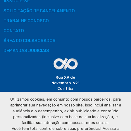
ASSOCIE-SE
SOLICITAÇÃO DE CANCELAMENTO
TRABALHE CONOSCO
CONTATO
ÁREA DO COLABORADOR
DEMANDAS JUDICIAIS
Rua XV de
Novembro, 621
Curitiba
CEP: 80020-310
Utilizamos cookies, em conjunto com nossos parceiros, para
aprimorar sua navegação em nosso site. Isso inclui analisar a
(41) 3320-
audiência e o desempenho, exibir publicidade e conteúdo
2929
personalizados (inclusive com base na sua localização), e
facilitar sua interação com nossas redes sociais.
Você tem total controle sobre suas preferências! Acesse a