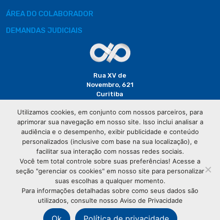
ÁREA DO COLABORADOR
DEMANDAS JUDICIAIS
Rua XV de
Novembro, 621
Curitiba
CEP: 80020-310
Utilizamos cookies, em conjunto com nossos parceiros, para
aprimorar sua navegação em nosso site. Isso inclui analisar a
(41) 3320-
audiência e o desempenho, exibir publicidade e conteúdo
2929
personalizados (inclusive com base na sua localização), e
facilitar sua interação com nossas redes sociais.
Você tem total controle sobre suas preferências! Acesse a
seção "gerenciar os cookies" em nosso site para personalizar
suas escolhas a qualquer momento.
Para informações detalhadas sobre como seus dados são
utilizados, consulte nosso Aviso de Privacidade
© Copyright
Associação Comercial do Paraná
- Todos os
direitos reservados
Ok
Política de privacidade