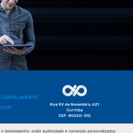
DE CANCELAMENTO
Rua XV de Novembro, 621
OSCO
Curitiba
CEP: 80020-310
BORADOR
 e o desempenho, exibir publicidade e conteúdo personalizados
(41) 3320-2929