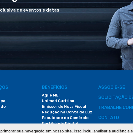
xclusiva de eventos e datas
IÇOS
BENEFÍCIOS
ASSOCIE-SE
Agile MEI
SOLICITAÇÃO 
nça
Unimed Curitiba
ado
Emissor de Nota Fiscal
TRABALHE CON
Redução na Conta de Luz
CONTATO
Faculdade do Comércio
Certificado Digital
ÁREA DO COLA
primorar sua navegação em nosso site. Isso inclui analisar a audiência