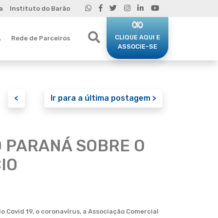
a
Instituto do Barão
CLIQUE AQUI E
Rede de Parceiros
o
ASSOCIE-SE
<
Ir para a última postagem >
O PARANÁ SOBRE O
IO
o Covid 19, o coronavírus, a Associação Comercial