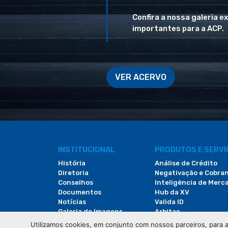
Confira a nossa galeria e
importantes para a ACP.
VER ACERVO
INSTITUCIONAL
PRODUTOS E SERV
História
Análise de Crédito
Diretoria
Negativação e Cobra
Conselhos
Inteligência de Merc
Documentos
Hub da XV
Notícias
Valida ID
Galeria de Imagens
Arbitac
Revista do Comércio
Locação de Espaços
Utilizamos cookies, em conjunto com nossos parceiros, para a