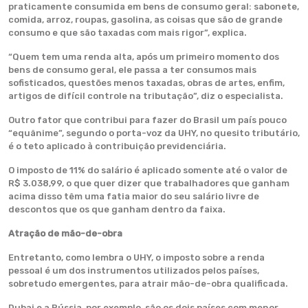
praticamente consumida em bens de consumo geral: sabonete,
comida, arroz, roupas, gasolina, as coisas que são de grande
consumo e que são taxadas com mais rigor”, explica.
“Quem tem uma renda alta, após um primeiro momento dos
bens de consumo geral, ele passa a ter consumos mais
sofisticados, questões menos taxadas, obras de artes, enfim,
artigos de difícil controle na tributação”, diz o especialista.
Outro fator que contribui para fazer do Brasil um país pouco
“equânime”, segundo o porta-voz da UHY, no quesito tributário,
é o teto aplicado à contribuição previdenciária.
O imposto de 11% do salário é aplicado somente até o valor de
R$ 3.038,99, o que quer dizer que trabalhadores que ganham
acima disso têm uma fatia maior do seu salário livre de
descontos que os que ganham dentro da faixa.
Atração de mão-de-obra
Entretanto, como lembra o UHY, o imposto sobre a renda
pessoal é um dos instrumentos utilizados pelos países,
sobretudo emergentes, para atrair mão-de-obra qualificada.
Dubai e a Rússia, por exemplo, são os dois países com menor