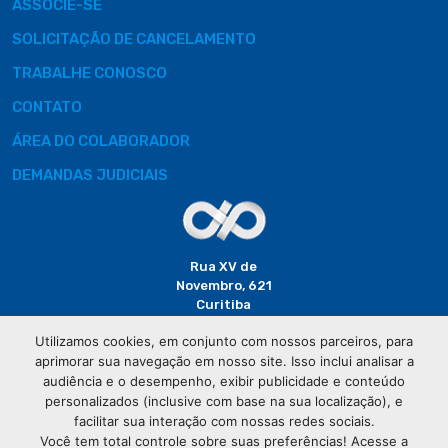
ASSOCIE-SE
SOLICITAÇÃO DE CANCELAMENTO
TRABALHE CONOSCO
CONTATO
ÁREA DO COLABORADOR
DEMANDAS JUDICIAIS
Rua XV de
Novembro, 621
Curitiba
CEP: 80020-310
Utilizamos cookies, em conjunto com nossos parceiros, para
aprimorar sua navegação em nosso site. Isso inclui analisar a
(41) 3320-
audiência e o desempenho, exibir publicidade e conteúdo
2929
personalizados (inclusive com base na sua localização), e
facilitar sua interação com nossas redes sociais.
Você tem total controle sobre suas preferências! Acesse a