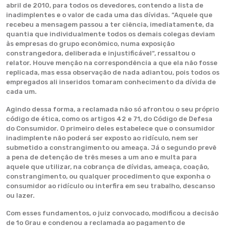
abril de 2010, para todos os devedores, contendo a lista de
inadimplentes e o valor de cada uma das dívidas. “Aquele que
recebeu a mensagem passou a ter ciência, imediatamente, da
quantia que individualmente todos os demais colegas deviam
às empresas do grupo econômico, numa exposição
constrangedora, deliberada e injustificável“, ressaltou o
relator. Houve menção na correspondência a que ela não fosse
replicada, mas essa observação de nada adiantou, pois todos os
empregados ali inseridos tomaram conhecimento da dívida de
cada um.
Agindo dessa forma, a reclamada não só afrontou o seu próprio
código de ética, como os artigos 42 e 71, do Código de Defesa
do Consumidor. O primeiro deles estabelece que o consumidor
inadimplente não poderá ser exposto ao ridículo, nem ser
submetido a constrangimento ou ameaça. Já o segundo prevê
a pena de detenção de três meses a um ano e multa para
aquele que utilizar, na cobrança de dívidas, ameaça, coação,
constrangimento, ou qualquer procedimento que exponha o
consumidor ao ridículo ou interfira em seu trabalho, descanso
ou lazer.
Com esses fundamentos, o juiz convocado, modificou a decisão
de 1o Grau e condenou a reclamada ao pagamento de