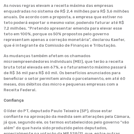
As novas regras elevam a receita máxima das empresas
enquadradas no sistema de R$ 2,4 milhões para R$ 3,6 milhões
anuais. De acordo com a proposta, a empresa que estiver no
teto poderá exportar o mesmo valor, podendo faturar até R$
7,2 milhões. “Pretendo apresentar emenda para elevar esse
teto em 100%, porque os 50% propostos pelo governo
representam apenas a correção monetária”, declarou Kaefer,
que é integrante da Comissão de Finanças e Tributação.
As mudanças também afetam os chamados
microempreendedores individuais (MEI), que terão a receita
bruta total elevada em 67%, e o faturamento máximo passará
de R$ 36 mil para R$ 60 mil. Os benefícios anunciados para
beneficiar o setor permitem ainda o parcelamento, em até 60
meses, dos débitos das micro e pequenas empresas com a
Receita Federal.
Confiança
O líder do PT, deputado Paulo Teixeira (SP), disse estar
confiante na aprovação da medida sem alterações pela Câmara,
já que, segundo ele, os termos estabelecidos pelo governo “vão
além” do que havia sido produzido pelos deputados,
especialmente na votação da MP
529/11
, que, entre outras