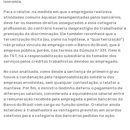
isonomia.
Para o relator, na medida em que a empregada realizava
atividades comuns àquelas desempenhadas pelos bancários,
deve ter os mesmos direitos assegurados a essa categoria
profissional, do contrário haveria desprestígio do trabalhador e
premiação da discriminação. Ele também reconhece que a
terceirização ilícita (ou, como na hipótese, a “quarteirização”)
não produz vínculo de emprego com o Banco do Brasil, que é
empresa pública, porém, nos termos da Súmula nº 331, item V,
do TST, há a responsabilização subsidiária do tomador dos
serviços pelos créditos trabalhistas devidos ao empregado.
No caso analisado, como desde a sentença de primeiro grau
houve a condenação pela responsabilização solidária das
empresas envolvidas, sem qualquer contestação, o relator a
manteve. Por fim, o ministro Godinho deferiu o pagamento de
diferenças salariais, considerada a equivalência salarial entre
a remuneração recebida pela empregada e pelos bancários do
Banco do Brasil com cargo ou função similar. O relator ainda
estendeu à trabalhadora as vantagens previstas em acordos
coletivos para a categoria dos bancários pedidas na ação.