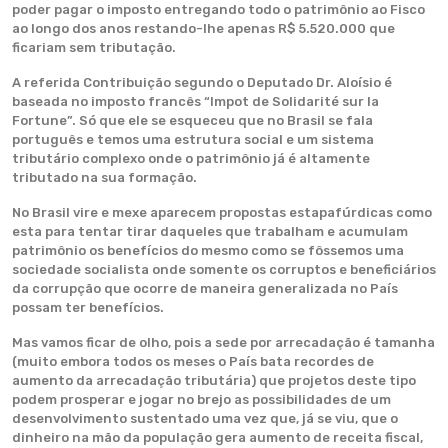
poder pagar o imposto entregando todo o patrimônio ao Fisco
ao longo dos anos restando-lhe apenas R$ 5.520.000 que
ficariam sem tributação.
A referida Contribuição segundo o Deputado Dr. Aloísio é
baseada no imposto francês “Impot de Solidarité sur la
Fortune”. Só que ele se esqueceu que no Brasil se fala
português e temos uma estrutura social e um sistema
tributário complexo onde o patrimônio já é altamente
tributado na sua formação.
No Brasil vire e mexe aparecem propostas estapafúrdicas como
esta para tentar tirar daqueles que trabalham e acumulam
patrimônio os benefícios do mesmo como se fôssemos uma
sociedade socialista onde somente os corruptos e beneficiários
da corrupção que ocorre de maneira generalizada no País
possam ter benefícios.
Mas vamos ficar de olho, pois a sede por arrecadação é tamanha
(muito embora todos os meses o País bata recordes de
aumento da arrecadação tributária) que projetos deste tipo
podem prosperar e jogar no brejo as possibilidades de um
desenvolvimento sustentado uma vez que, já se viu, que o
dinheiro na mão da população gera aumento de receita fiscal,