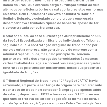
direito de receber o mesmo salário pago aos bancários do
Banco do Brasil que exercem cargo ou função similar ao dela,
além dos benefícios próprios da categoria previstos em normas
coletivas. Com fundamento em voto do ministro Maurício
Godinho Delgado, o colegiado concluiu que a empregada
desempenhava atividades típicas de bancário, apesar de ter
sido contratada por outra empresa.
O relator aplicou ao caso a Orientação Jurisprudencial nº 383
da Seção I Especializada em Dissídios Individuais do Tribunal,
segundo a qual a contratação irregular de trabalhador, por
meio de outra empresa, não gera vínculo de emprego com a
Administração Pública, mas, pelo princípio da isonomia,
garante o direito dos empregados terceirizados às mesmas
verbas trabalhistas legais e normativas asseguradas àqueles
contratados pelo tomador dos serviços, desde que presente a
igualdade de funções.
O Tribunal Regional do Trabalho da 10ª Região (DF/TO) havia
reformado, em parte, a sentença de origem para declarar nulo
o contrato de trabalho e conceder à empregada apenas saldo
de salário, depósitos do FGTS e horas extras. O TRT observou
que nem se tratava de terceirização ilícita de mão de obra, e
sim de “quarteirização”, pois a empresa Cobra Tecnologia fora