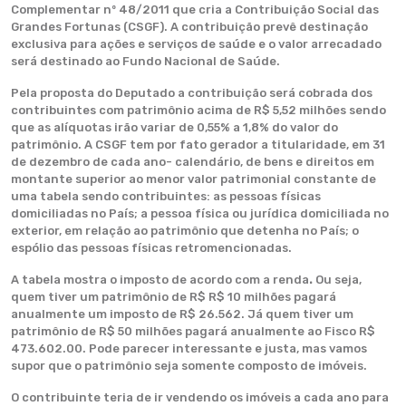
Complementar nº 48/2011 que cria a Contribuição Social das
Grandes Fortunas (CSGF). A contribuição prevê destinação
exclusiva para ações e serviços de saúde e o valor arrecadado
será destinado ao Fundo Nacional de Saúde.
Pela proposta do Deputado a contribuição será cobrada dos
contribuintes com patrimônio acima de R$ 5,52 milhões sendo
que as alíquotas irão variar de 0,55% a 1,8% do valor do
patrimônio. A CSGF tem por fato gerador a titularidade, em 31
de dezembro de cada ano- calendário, de bens e direitos em
montante superior ao menor valor patrimonial constante de
uma tabela sendo contribuintes: as pessoas físicas
domiciliadas no País; a pessoa física ou jurídica domiciliada no
exterior, em relação ao patrimônio que detenha no País; o
espólio das pessoas físicas retromencionadas.
A tabela mostra o imposto de acordo com a renda
.
Ou seja,
quem tiver um patrimônio de R$ R$ 10 milhões pagará
anualmente um imposto de R$ 26.562. Já quem tiver um
patrimônio de R$ 50 milhões pagará anualmente ao Fisco R$
473.602.00. Pode parecer interessante e justa, mas vamos
supor que o patrimônio seja somente composto de imóveis.
O contribuinte teria de ir vendendo os imóveis a cada ano para