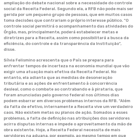
ampliação do debate nacional sobre a necessidade do controle
social da Receita Federal. Segundo ela, a RFB não pode mais ser
gerida por um pequeno grupo de pessoas, que em muitos casos
toma decisões que contrariam o próprio interesse público. “O
controle social permitirá o acompanhamento das atividades do
Órgão, mas, principalmente, poderá estabelecer metas e
diretrizes para a Receita, assim como possibilitará a busca da
eficiência, do controle e da transparência da Instituição”,
disse.
Sílvia Felismino acrescenta que o País se prepara para
enfrentar tempos de incerteza na economia mundial que vão
exigir uma atuação mais efetiva da Receita Federal. No
entanto, ela adianta que as medidas de desoneração
tributária e as ações de enfrentamento à concorrência
desleal, como o combate ao contrabando e à pirataria, que
foram anunciadas pelo governo federal nos últimos dias
podem esbarrar em diversos problemas internos da RFB. “Além
da falta de efetivo, internamente a Receita vive um verdadeiro
caos. Não existem metas ou planos de ação. Somados a esses
problemas, a falta de definição nas atribuições dos servidores
acirra disputas internas e impede o aproveitamento da mão de
obra existente. Hoje, a Receita Federal necessita de mais
servidores na aduana, por exemplo, ao mesmo tempo em que