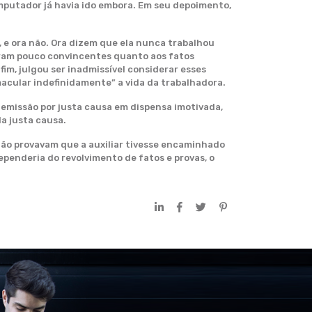
omputador já havia ido embora. Em seu depoimento,
 e ora não. Ora dizem que ela nunca trabalhou
raram pouco convincentes quanto aos fatos
im, julgou ser inadmissível considerar esses
acular indefinidamente” a vida da trabalhadora.
demissão por justa causa em dispensa imotivada,
da justa causa.
 não provavam que a auxiliar tivesse encaminhado
penderia do revolvimento de fatos e provas, o