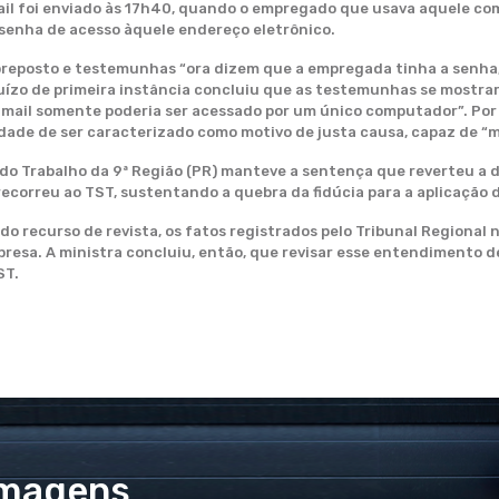
-mail foi enviado às 17h40, quando o empregado que usava aquele c
 senha de acesso àquele endereço eletrônico.
 preposto e testemunhas “ora dizem que a empregada tinha a senha,
o juízo de primeira instância concluiu que as testemunhas se most
mail somente poderia ser acessado por um único computador”. Por f
ade de ser caracterizado como motivo de justa causa, capaz de “m
l do Trabalho da 9ª Região (PR) manteve a sentença que reverteu a 
 recorreu ao TST, sustentando a quebra da fidúcia para a aplicação 
 do recurso de revista, os fatos registrados pelo Tribunal Regional
resa. A ministra concluiu, então, que revisar esse entendimento de
ST.
Imagens