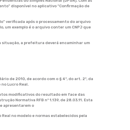
Pendências do Simples Nacional (DPSN). Com as
ento” disponível no aplicativo “Confirmação de
o” verificada após o processamento do arquivo
do, um exemplo é o arquivo conter um CNPJ que
sa situação, a prefeitura deverá encaminhar um
io de 2010, de acordo com o § 4º, do art. 2º, da
 no Lucro Real.
tos modificativos do resultado em face das
strução Normativa RFB nº 1.139, de 28.03.11. Esta
que apresentarem o
cro Real no modelo e normas estabelecidos pela