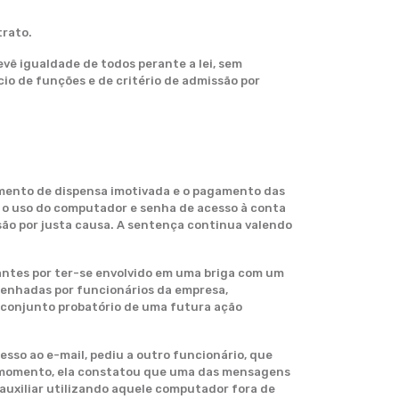
trato.
vê igualdade de todos perante a lei, sem
io de funções e de critério de admissão por
imento de dispensa imotivada e o pagamento das
 o uso do computador e senha de acesso à conta
ssão por justa causa. A sentença continua valendo
antes por ter-se envolvido em uma briga com um
penhadas por funcionários da empresa,
 conjunto probatório de uma futura ação
sso ao e-mail, pediu a outro funcionário, que
sse momento, ela constatou que uma das mensagens
a auxiliar utilizando aquele computador fora de