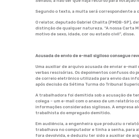
Senado, a não ser que haja recurso para votação 
Segundo o texto, a multa será correspondente a ci
O relator, deputado Gabriel Chalita (PMDB-SP), de
distinção de qualquer natureza. “A nossa Carta Ma
motivo de sexo, idade, cor ou estado civil”, disse.
Acusada de envio de e-mail sigiloso consegue rev
Uma auxiliar de arquivo acusada de enviar e-mai
verbas rescisórias. Os depoimentos confusos do 
de correio eletrônico utilizada para envio das in
após decisão da Sétima Turma do Tribunal Superio
A trabalhadora foi demitida sob a acusação de t
colega – um e-mail com o anexo de um relatório 
informações consideradas sigilosas. A empresa a
trabalhista do empregado demitido.
Em audiência, a engenheira que produziu o relató
trabalhava no computador e tinha a senha, para a
fora devolvida, e deduziu ter sido a auxiliar de a