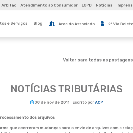
Arbitac
Atendimento ao Consumidor
LGPD
Notícias
Imprens
os e Serviços
Blog
Área do Associado
2ª Via Bolet
Voltar para todas as postagens
NOTÍCIAS TRIBUTÁRIAS
08 de nov de 2011 | Escrito por
ACP
 processamento dos arquivos
orma que ocorreram mudanças para o envio de arquivos com a relaç