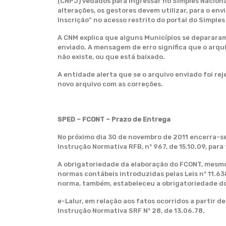
(CNPJ) vedados para ingressar no Simples Nacion
alterações, os gestores devem utilizar, para o en
Inscrição” no acesso restrito do portal do Simples
A CNM explica que alguns Municípios se deparara
enviado. A mensagem de erro significa que o arq
não existe, ou que está baixado.
A entidade alerta que se o arquivo enviado foi r
novo arquivo com as correções.
SPED – FCONT – Prazo de Entrega
No próximo dia 30 de novembro de 2011 encerra-se 
Instrução Normativa RFB, nº 967, de 15.10.09, par
A obrigatoriedade da elaboração do FCONT, mesmo
normas contábeis introduzidas pelas Leis nº 11.638
norma, também, estabeleceu a obrigatoriedade do 
e-Lalur, em relação aos fatos ocorridos a partir d
Instrução Normativa SRF Nº 28, de 13.06.78.