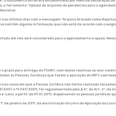
al. O documento antes era encaminhado por meio da Declaração de 
vio, a ferramenta “Upload de arquivos de pendentes para o agendam
 Nacional.
m nos últimos dias com a mensagem “Arquivo Gravado como Rejeitad
uivo contém alguma informação que não está de acordo com o exigi
ejeitado ele não será considerado para o agendamento e opção. Nes
o prazo para entrega do FCONT, com dados relativos ao ano-calendár
a todas as Pessoas Jurídicas que fazem a apuração do IRPJ com base
 nos casos em que a Pessoa Jurídica não tenha realizado lançamen
/2007 e 11.941/2009, foi regulamentada pelo § 4º, do Art. 2º, da In
e-Lalur a partir de 01.01.2011, dispensando as pessoas jurídicas 
e 1º de janeiro de 2011, da escrituração do Livro de Apuração do Lu