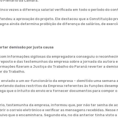
no Plenário da Câmara.
nco vezes a diferença salarial verificada em todo o período do con
fendeu a aprovação do projeto. Ele destacou que a Constituição pre
gna ainda determina proibição de diferença de salários, de exercíc
erter demissão por justa causa
l com informações sigilosas da empregadora conseguiu o reconhec
preposto e das testemunhas da empresa sobre a jornada da autora e
formações fizeram a Justiça do Trabalho do Paraná reverter a demi
r do Trabalho.
er enviado a um ex-funcionário da empresa – demitido uma semana 
contendo dados restritos da Empresa referentes às funções desem
lega que o intuito do envio era fornecer documentos para compor o
rio, testemunha da empresa, informou que, por não ter senha de ace
brir o correio eletrônico e verificar as mensagens recebidas. Ne
rquivo que o encaminhara. Segundo ela, no dia anterior tinha visto 