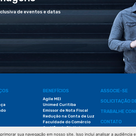
xclusiva de eventos e datas
IÇOS
BENEFÍCIOS
ASSOCIE-SE
Agile MEI
SOLICITAÇÃO 
nça
Unimed Curitiba
ado
Emissor de Nota Fiscal
TRABALHE CON
Redução na Conta de Luz
CONTATO
Faculdade do Comércio
Certificado Digital
ÁREA DO COLA
primorar sua navegação em nosso site. Isso inclui analisar a audiência