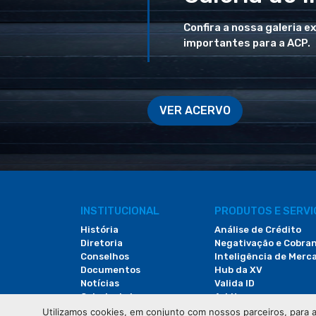
Confira a nossa galeria e
importantes para a ACP.
VER ACERVO
INSTITUCIONAL
PRODUTOS E SERV
História
Análise de Crédito
Diretoria
Negativação e Cobra
Conselhos
Inteligência de Merc
Documentos
Hub da XV
Notícias
Valida ID
Galeria de Imagens
Arbitac
Revista do Comércio
Locação de Espaços
Utilizamos cookies, em conjunto com nossos parceiros, para a