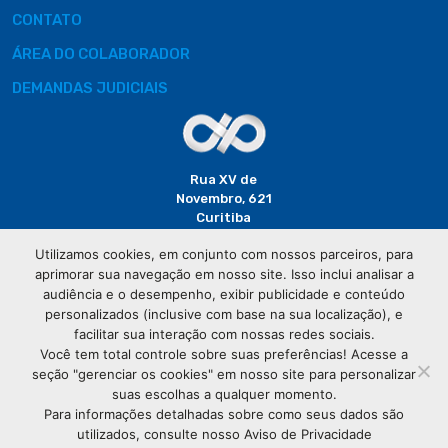
CONTATO
ÁREA DO COLABORADOR
DEMANDAS JUDICIAIS
Rua XV de
Novembro, 621
Curitiba
CEP: 80020-310
Utilizamos cookies, em conjunto com nossos parceiros, para
aprimorar sua navegação em nosso site. Isso inclui analisar a
(41) 3320-
audiência e o desempenho, exibir publicidade e conteúdo
2929
personalizados (inclusive com base na sua localização), e
facilitar sua interação com nossas redes sociais.
Você tem total controle sobre suas preferências! Acesse a
seção "gerenciar os cookies" em nosso site para personalizar
suas escolhas a qualquer momento.
Para informações detalhadas sobre como seus dados são
utilizados, consulte nosso Aviso de Privacidade
© Copyright
Associação Comercial do Paraná
- Todos os