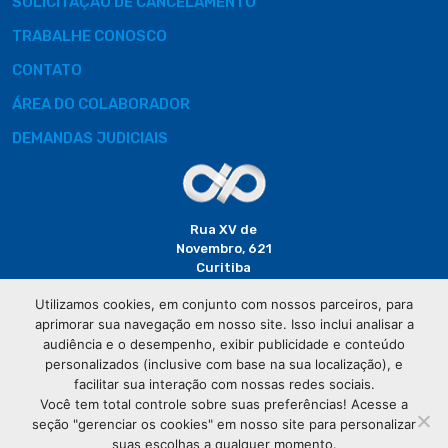
SOLICITAÇÃO DE CANCELAMENTO
TRABALHE CONOSCO
CONTATO
ÁREA DO COLABORADOR
DEMANDAS JUDICIAIS
Rua XV de
Novembro, 621
Curitiba
CEP: 80020-310
Utilizamos cookies, em conjunto com nossos parceiros, para
aprimorar sua navegação em nosso site. Isso inclui analisar a
(41) 3320-
audiência e o desempenho, exibir publicidade e conteúdo
2929
personalizados (inclusive com base na sua localização), e
facilitar sua interação com nossas redes sociais.
Você tem total controle sobre suas preferências! Acesse a
seção "gerenciar os cookies" em nosso site para personalizar
suas escolhas a qualquer momento.