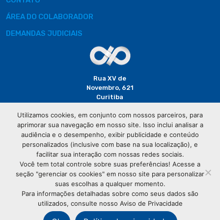
CONTATO
ÁREA DO COLABORADOR
DEMANDAS JUDICIAIS
Rua XV de
Novembro, 621
Curitiba
CEP: 80020-310
Utilizamos cookies, em conjunto com nossos parceiros, para
aprimorar sua navegação em nosso site. Isso inclui analisar a
(41) 3320-
audiência e o desempenho, exibir publicidade e conteúdo
2929
personalizados (inclusive com base na sua localização), e
facilitar sua interação com nossas redes sociais.
Você tem total controle sobre suas preferências! Acesse a
seção "gerenciar os cookies" em nosso site para personalizar
suas escolhas a qualquer momento.
Para informações detalhadas sobre como seus dados são
utilizados, consulte nosso Aviso de Privacidade
© Copyright
Associação Comercial do Paraná
- Todos os
direitos reservados