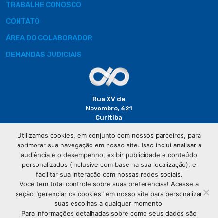
TRABALHE CONOSCO
CONTATO
ÁREA DO COLABORADOR
DEMANDAS JUDICIAIS
Rua XV de
Novembro, 621
Curitiba
CEP: 80020-310
Utilizamos cookies, em conjunto com nossos parceiros, para
aprimorar sua navegação em nosso site. Isso inclui analisar a
(41) 3320-
audiência e o desempenho, exibir publicidade e conteúdo
2929
personalizados (inclusive com base na sua localização), e
facilitar sua interação com nossas redes sociais.
Você tem total controle sobre suas preferências! Acesse a
seção "gerenciar os cookies" em nosso site para personalizar
suas escolhas a qualquer momento.
Para informações detalhadas sobre como seus dados são