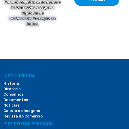
Paraná respeita seus dados e
informações e segue a
vigência da
Lei Geral de Proteção de
Dados
.
INSTITUCIONAL
História
Diretoria
Conselhos
Documentos
Notícias
Galeria de Imagens
Revista do Comércio
PRODUTOS E SERVIÇOS