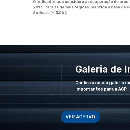
O indicador que considera a recuperação de crédi
2013. Para as demais regiões, mantida a base de co
Sudeste (-13,0%).
Galeria de 
Confira a nossa galeria e
importantes para a ACP.
VER ACERVO