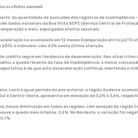
os os efeitos sazonais
 partir da quantidade de exclusões dos registros de inadimplência 
m dados nacionais da Boa Vista SCPC (Serviço Central de Proteção
 comparação a maio, expurgados efeitos sazonais.
aceleração no acumulado em 12 meses (comparação entre jul/13 até 
2013, o indicador caiu 6,5% nesta última aferição.
 de crédito segue em tendência de desaceleração. Seu atual ritmo
lho, a queda recente da taxa de inadimplência, a menor concessão 
expectativa é de que esta desaceleração continue, mantendo o indi
no, contra igual período do ano anterior, a região Sudeste acumul
o Sul e Centro-Oeste, apresentaram elevação de 3,2% e 3,6%, respec
s, houve diminuição em todas as regiões, com exceção da região 
houve a queda mais intensa: 2,6%. No Nordeste, a variação foi negat
-0,7%.