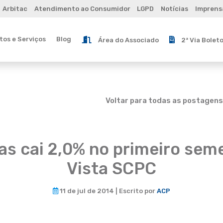
Arbitac
Atendimento ao Consumidor
LGPD
Notícias
Imprens
os e Serviços
Blog
Área do Associado
2ª Via Bolet
Voltar para todas as postagens
s cai 2,0% no primeiro seme
Vista SCPC
11 de jul de 2014 | Escrito por
ACP