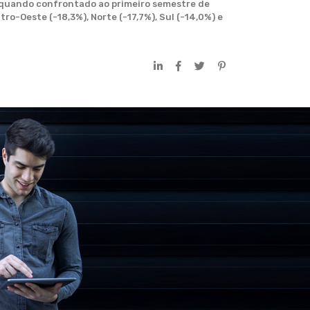
% quando confrontado ao primeiro semestre de
ro-Oeste (-18,3%), Norte (-17,7%), Sul (-14,0%) e