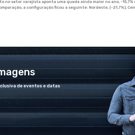
to no setor varejista aponta uma queda ainda maior no ano, -15,7
mparação, a configuração ficou a seguinte: Nordeste, (-21,7%), Cent
Imagens
xclusiva de eventos e datas